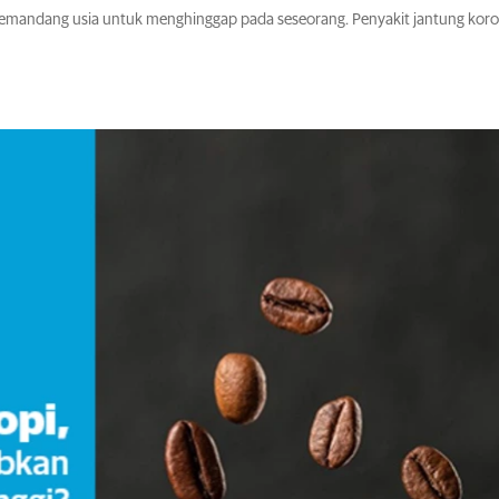
k memandang usia untuk menghinggap pada seseorang. Penyakit jantung kor