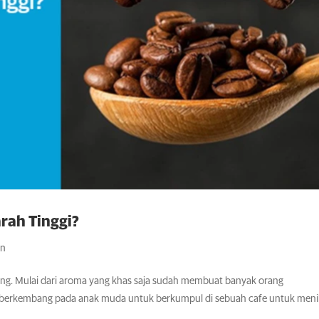
rah Tinggi?
an
ang. Mulai dari aroma yang khas saja sudah membuat banyak orang
g berkembang pada anak muda untuk berkumpul di sebuah cafe untuk men