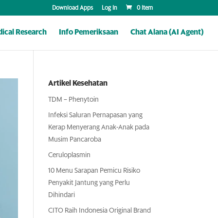
Download Apps
Log In
0 Item
ical Research
Info Pemeriksaan
Chat Alana (AI Agent)
Artikel Kesehatan
TDM – Phenytoin
Infeksi Saluran Pernapasan yang
Kerap Menyerang Anak-Anak pada
Musim Pancaroba
Ceruloplasmin
10 Menu Sarapan Pemicu Risiko
Penyakit Jantung yang Perlu
Dihindari
CITO Raih Indonesia Original Brand