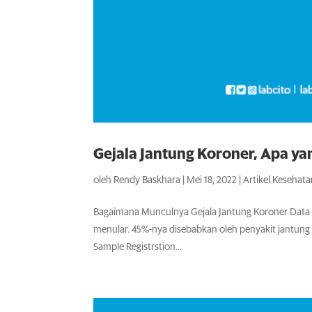
Gejala Jantung Koroner, Apa y
oleh
Rendy Baskhara
|
Mei 18, 2022
|
Artikel Kesehat
Bagaimana Munculnya Gejala Jantung Koroner Data 
menular. 45%-nya disebabkan oleh penyakit jantung d
Sample Registrstion...