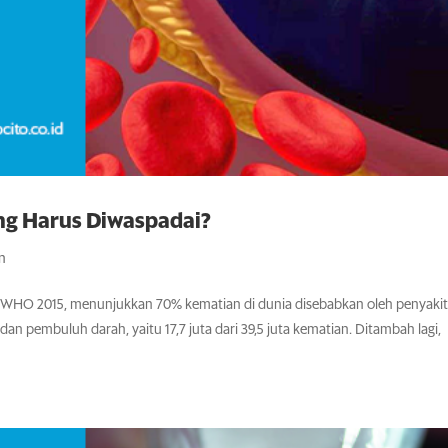
ang Harus Diwaspadai?
an
WHO 2015, menunjukkan 70% kematian di dunia disebabkan oleh penyakit
an pembuluh darah, yaitu 17,7 juta dari 39,5 juta kematian. Ditambah lagi,