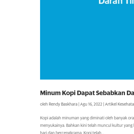
Minum Kopi Dapat Sebabkan Da
oleh
Rendy Baskhara
|
Agu 16, 2022
|
Artikel Kesehat
Kopi adalah minuman yang diminati oleh banyak or
menyukainya. Bahkan kini telah muncul kultur yan
hari dan bercengkrama. Kopi telah...