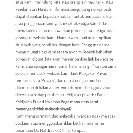
situs kami, melindungi kita atau orang lain hak, milik, atau
keselamatan Namun, informasi pengunjung non-pribadi
dapat diberikan kepada pihak lain untuk pemasaran, iklan,
atau penggunaan lainnya.
Link pihak ketiga
Kami tidak
memasukkan atau menawarkan produk pihak ketiga atau
jasanya di website kami. Namun web kami menampilkan
situs web yang berafiliasi dengan kami Pengguna dapat
mengunjungi situs kami secara anonim Setelah kebijakan
privasi ini dibuat, kita akan menambahkan link ke website
kami, atau sebagai minimum di halaman signifikan pertama
setelah memasuki website kami. Link Kebijakan Privasi
termasuk kata ‘Privacy’, dan dapat dengan mudah
ditemukan di halaman tertentu di menu. Pengguna akan
diberitahu setiap perubahan kebijakan privasi: • Pada
Kebijakan Privasi Halaman
Bagaimana situs kami
menangani tidak melacak sinyal?
Kami menghormati tidak melacak sinyal dan tidak melacak,
cookies, atau menggunakan iklan ketika mekanisme
peramban Do Not Track (DNT) di tempat.