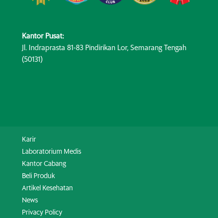
Kantor Pusat:
Jl. Indraprasta 81-83 Pindirikan Lor, Semarang Tengah
(50131)
Karir
Laboratorium Medis
Kantor Cabang
Beli Produk
Artikel Kesehatan
News
Privacy Policy