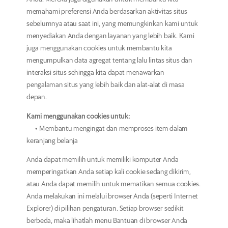
memahami preferensi Anda berdasarkan aktivitas situs
sebelumnya atau saat ini, yang memungkinkan kami untuk
menyediakan Anda dengan layanan yang lebih baik. Kami
juga menggunakan cookies untuk membantu kita
mengumpulkan data agregat tentang lalu lintas situs dan
interaksi situs sehingga kita dapat menawarkan
pengalaman situs yang lebih baik dan alat-alat di masa
depan.
Kami menggunakan cookies untuk:
• Membantu mengingat dan memproses item dalam
keranjang belanja
Anda dapat memilih untuk memiliki komputer Anda
memperingatkan Anda setiap kali cookie sedang dikirim,
atau Anda dapat memilih untuk mematikan semua cookies.
Anda melakukan ini melalui browser Anda (seperti Internet
Explorer) di pilihan pengaturan. Setiap browser sedikit
berbeda, maka lihatlah menu Bantuan di browser Anda