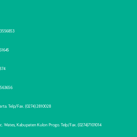
) 3556853
461645
5374
) 563656
arta. Telp/Fax. (0274) 2810028
 Kec. Wates, Kabupaten Kulon Progo.
Telp/Fax. (0274)7101014