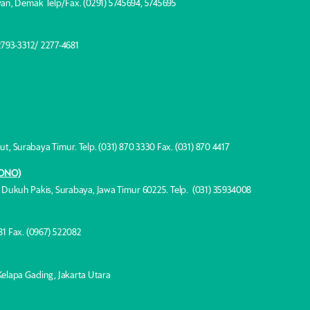
an, Demak Telp/Fax. (0291) 5745694, 5745695
 2793-3312/ 2277-4681
kut, Surabaya Timur. Telp. (031) 870 3330 Fax. (031) 870 4417
KONO)
. Dukuh Pakis, Surabaya, Jawa Timur 60225. Telp. (031) 35934008
081 Fax. (0967) 522082
Kelapa Gading, Jakarta Utara