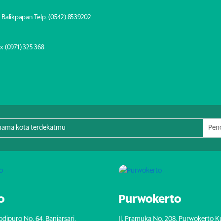
 Balikpapan Telp. (0542) 8539202
x (0971) 325 368
o
Purwokerto
sodipuro No. 64, Banjarsari,
Jl. Pramuka No. 208, Purwokerto K