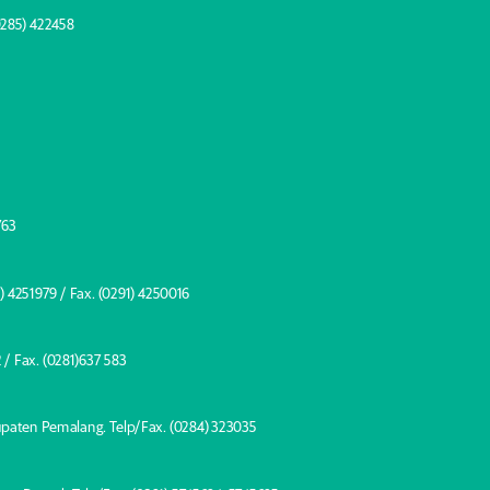
0285) 422458
763
) 4251979 / Fax. (0291) 4250016
 / Fax. (0281)637 583
bupaten Pemalang.
Telp/Fax. (0284) 323035