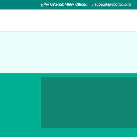
WA 0813-2507-9997 Official
support@labcito.co.id