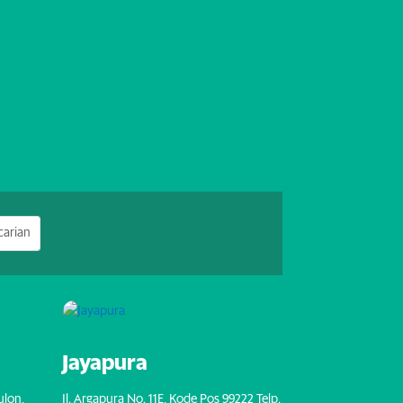
Jayapura
ulon,
Jl. Argapura No. 11E, Kode Pos 99222 Telp.