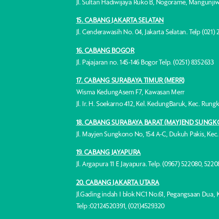
Jl. Sultan Hadiwijaya Ruko B, Nogorame, Mangunjiw
15. CABANG JAKARTA SELATAN
Jl. Cenderawasih No. 04, Jakarta Selatan. Telp (021)
16. CABANG BOGOR
Jl. Pajajaran no. 145-146 Bogor Telp. (0251) 8352633
17. CABANG SURABAYA TIMUR (MERR)
Wisma KedungAsem F7, Kawasan Merr
Jl. Ir. H. Soekarno 412, Kel. KedungBaruk, Kec. Rung
18. CABANG SURABAYA BARAT (MAYJEND SUNG
Jl. Mayjen Sungkono No, 154 A-C, Dukuh Pakis, Kec
19. CABANG JAYAPURA
Jl. Argapura 11 E Jayapura. Telp. (0967) 522080, 522
20. CABANG JAKARTA UTARA
Jl.Gading indah I blok NC1 No.61, Pegangsaan Dua, 
Telp :02124520391, (021)4529320