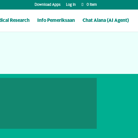
Download Apps
Log In
0 Item
ical Research
Info Pemeriksaan
Chat Alana (AI Agent)