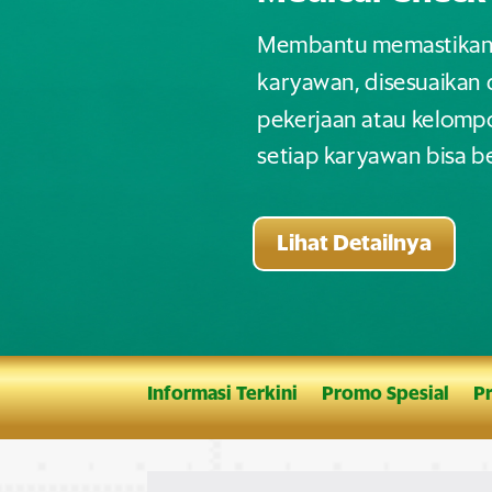
Membantu memastikan k
karyawan, disesuaikan
pekerjaan atau kelompo
setiap karyawan bisa b
Lihat Detailnya
Informasi Terkini
Promo Spesial
P