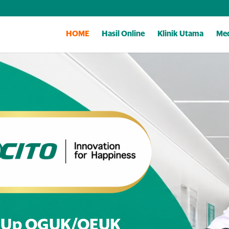
HOME
Hasil Online
Klinik Utama
Med
k Up OGUK/OEUK