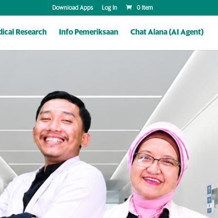
Download Apps
Log In
0 Item
ical Research
Info Pemeriksaan
Chat Alana (AI Agent)