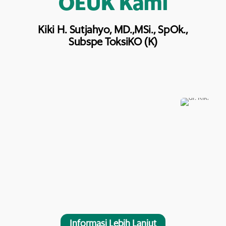
OEUK Kami
Kiki H. Sutjahyo, MD.,MSi., SpOk.,
Subspe ToksiKO (K)
Informasi Lebih Lanjut