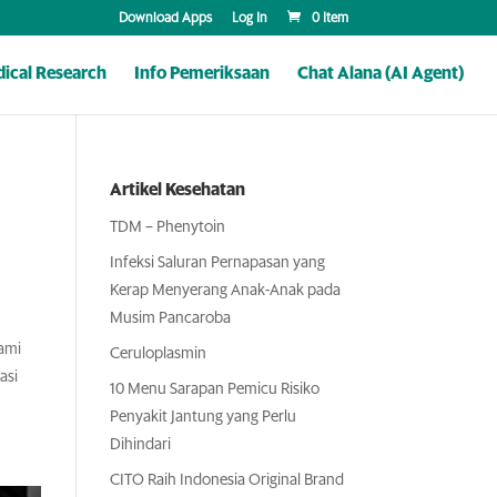
Download Apps
Log In
0 Item
ical Research
Info Pemeriksaan
Chat Alana (AI Agent)
Artikel Kesehatan
TDM – Phenytoin
Infeksi Saluran Pernapasan yang
Kerap Menyerang Anak-Anak pada
Musim Pancaroba
ami
Ceruloplasmin
asi
10 Menu Sarapan Pemicu Risiko
Penyakit Jantung yang Perlu
Dihindari
CITO Raih Indonesia Original Brand