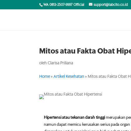
WA 0813-2507-9997 Official
support@labcito.co.id
Mitos atau Fakta Obat Hip
oleh
Clarisa Priliana
Home
»
Artikel Kesehatan
»
Mitos atau Fakta Obat H
Hipertensi atau tekanan darah tinggi
merupakan peny
namun dapat memicu kerusakan serius pada organ tub