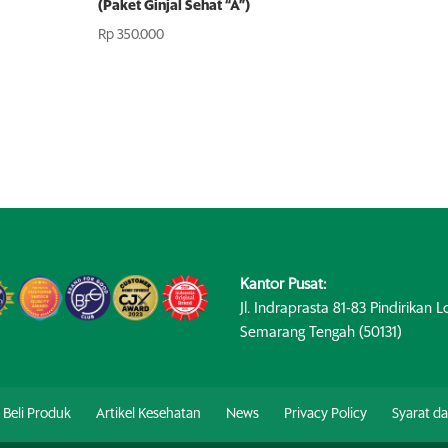
(Paket Ginjal Sehat “A”)
Rp
350.000
Kantor Pusat:
Jl. Indraprasta 81-83 Pindirikan Lo
Semarang Tengah (50131)
Beli Produk
Artikel Kesehatan
News
Privacy Policy
Syarat d