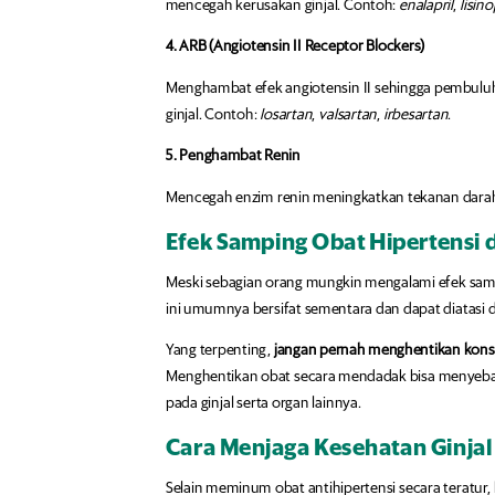
mencegah kerusakan ginjal. Contoh:
enalapril
,
lisino
4. ARB (Angiotensin II Receptor Blockers)
Menghambat efek angiotensin II sehingga pembuluh 
ginjal. Contoh:
losartan
,
valsartan
,
irbesartan
.
5. Penghambat Renin
Mencegah enzim renin meningkatkan tekanan darah
Efek Samping Obat Hipertensi
Meski sebagian orang mungkin mengalami efek sampin
ini umumnya bersifat sementara dan dapat diatasi d
Yang terpenting,
jangan pernah menghentikan konsu
Menghentikan obat secara mendadak bisa menyeba
pada ginjal serta organ lainnya.
Cara Menjaga Kesehatan Ginja
Selain meminum obat antihipertensi secara teratur,