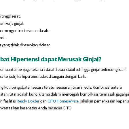
tinggi serat.
 kerja ginjal.
an mengontrol tekanan darah.
hol
.
n
yang tidak diresepkan dokter.
bat Hipertensi dapat Merusak Ginjal?
membantu menjaga tekanan darah tetap stabil sehingga ginjal terlindungi dari
a terjadi jika hipertensi tidak ditangani dengan baik.
ngikuti pengobatan secara teratur sesuai anjuran medis. Kombinasi antara
atan rutin adalah kunci utama dalam mencegah komplikasi, termasuk gagal gin
 fasilitas
Ready Dokter
dan
CITO Homeservice
, lakukan pemeriksaan kapan s
. Investasikan kesehatan Anda bersama CITO