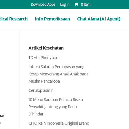
Download Apps
Log In
0 Item
ical Research
Info Pemeriksaan
Chat Alana (AI Agent)
Artikel Kesehatan
TDM – Phenytoin
Infeksi Saluran Pernapasan yang
Kerap Menyerang Anak-Anak pada
Musim Pancaroba
Ceruloplasmin
10 Menu Sarapan Pemicu Risiko
Penyakit Jantung yang Perlu
Dihindari
mar
i
CITO Raih Indonesia Original Brand