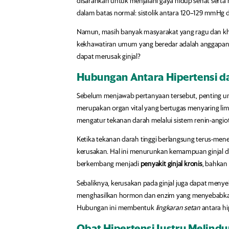
disarankan untuk menjalani gaya hidup sehat serta
dalam batas normal: sistolik antara 120–129 mmHg 
Namun, masih banyak masyarakat yang ragu dan kha
kekhawatiran umum yang beredar adalah anggapan ba
dapat merusak ginjal?
Hubungan Antara Hipertensi da
Sebelum menjawab pertanyaan tersebut, penting un
merupakan organ vital yang bertugas menyaring limb
mengatur tekanan darah melalui sistem renin-angio
Ketika tekanan darah tinggi berlangsung terus-mene
kerusakan. Hal ini menurunkan kemampuan ginjal da
berkembang menjadi
penyakit ginjal kronis
, bahkan
Sebaliknya, kerusakan pada ginjal juga dapat menyeb
menghasilkan hormon dan enzim yang menyebabkan
Hubungan ini membentuk
lingkaran setan
antara hi
Obat Hipertensi Justru Melindu