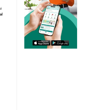
si
al