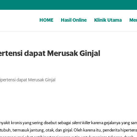
HOME
Hasil Online
Klinik Utama
Med
ertensi dapat Merusak Ginjal
ipertensi dapat Merusak Ginjal
akit kronis yang sering disebut sebagai
silent killer
karena gejalanya yang sa
uh, termasuk jantung, otak, dan ginjal. Oleh karena itu, penderita hipertens