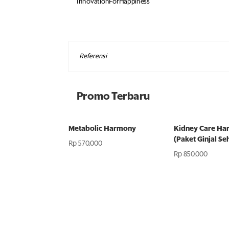
InnovationForHappiness
Referensi
Promo Terbaru
Metabolic Harmony
Kidney Care H
(Paket Ginjal Se
Rp
570.000
Rp
850.000