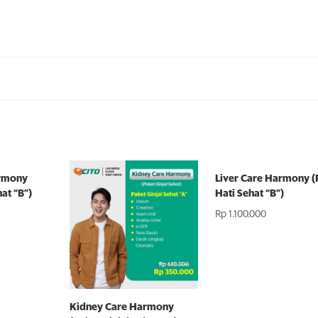
armony
Liver Care Harmony (
hat “B”)
Hati Sehat “B”)
Rp
1.100.000
Kidney Care Harmony