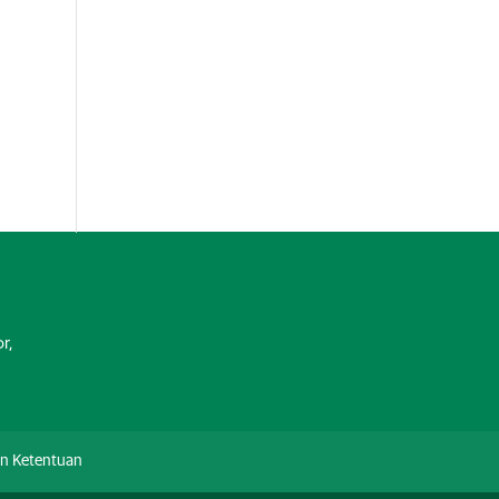
r,
an Ketentuan