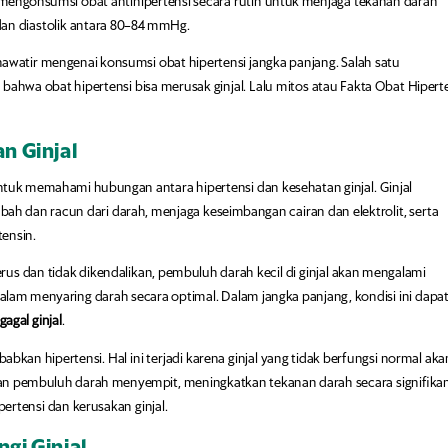
 mengonsumsi obat antihipertensi secara rutin untuk menjaga tekanan darah
dan diastolik antara 80–84 mmHg.
watir mengenai konsumsi obat hipertensi jangka panjang. Salah satu
hwa obat hipertensi bisa merusak ginjal. Lalu mitos atau Fakta Obat Hipert
n Ginjal
tuk memahami hubungan antara hipertensi dan kesehatan ginjal. Ginjal
ah dan racun dari darah, menjaga keseimbangan cairan dan elektrolit, serta
tensin.
rus dan tidak dikendalikan, pembuluh darah kecil di ginjal akan mengalami
lam menyaring darah secara optimal. Dalam jangka panjang, kondisi ini dapa
gagal ginjal
.
abkan hipertensi. Hal ini terjadi karena ginjal yang tidak berfungsi normal aka
 pembuluh darah menyempit, meningkatkan tekanan darah secara signifikan
pertensi dan kerusakan ginjal.
ngi Ginjal