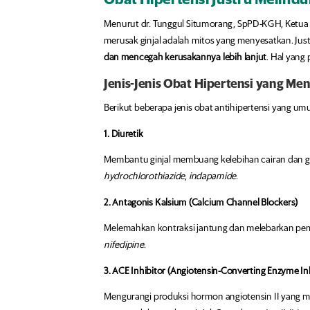
Menurut dr. Tunggul Situmorang, SpPD-KGH, Ketua 
merusak ginjal adalah mitos yang menyesatkan. Just
dan mencegah kerusakannya lebih lanjut
. Hal yang
Jenis-Jenis Obat Hipertensi yang Me
Berikut beberapa jenis obat antihipertensi yang u
1. Diuretik
Membantu ginjal membuang kelebihan cairan dan g
hydrochlorothiazide
,
indapamide
.
2. Antagonis Kalsium (Calcium Channel Blockers)
Melemahkan kontraksi jantung dan melebarkan pe
nifedipine
.
3. ACE Inhibitor (Angiotensin-Converting Enzyme Inh
Mengurangi produksi hormon angiotensin II yang 