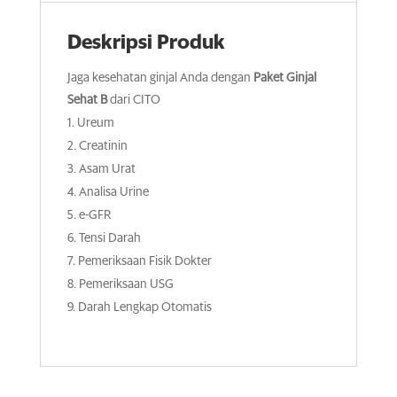
i
v
Deskripsi Produk
e
Jaga kesehatan ginjal Anda dengan
Paket Ginjal
:
Sehat B
dari CITO
Ureum
Creatinin
Asam Urat
Analisa Urine
e-GFR
Tensi Darah
Pemeriksaan Fisik Dokter
Pemeriksaan USG
Darah Lengkap Otomatis