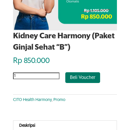
Kidney Care Harmony (Paket
Ginjal Sehat “B”)
Rp
850.000
Jumlah
A
Beli Voucher
l
t
e
CITO Health Harmony
,
Promo
r
n
a
Deskripsi
t