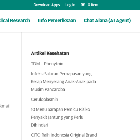
Download Apps
Log In
0 Item
ical Research
Info Pemeriksaan
Chat Alana (AI Agent)
Artikel Kesehatan
TDM – Phenytoin
Infeksi Saluran Pernapasan yang
Kerap Menyerang Anak-Anak pada
Musim Pancaroba
Ceruloplasmin
ikmati
10 Menu Sarapan Pemicu Risiko
Penyakit Jantung yang Perlu
Dihindari
CITO Raih Indonesia Original Brand