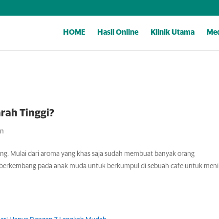
HOME
Hasil Online
Klinik Utama
Med
rah Tinggi?
an
ang. Mulai dari aroma yang khas saja sudah membuat banyak orang
g berkembang pada anak muda untuk berkumpul di sebuah cafe untuk men