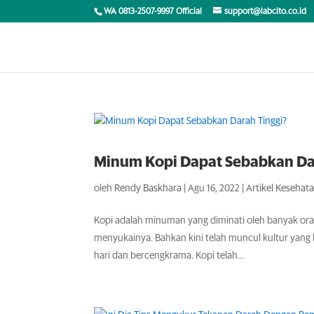
WA 0813-2507-9997 Official
support@labcito.co.id
Minum Kopi Dapat Sebabkan Da
oleh
Rendy Baskhara
|
Agu 16, 2022
|
Artikel Kesehat
Kopi adalah minuman yang diminati oleh banyak or
menyukainya. Bahkan kini telah muncul kultur yan
hari dan bercengkrama. Kopi telah...