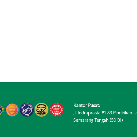
Kantor Pusat:
Jl. Indraprasta 81-83 Pindirikan Lo
Semarang Tengah (50131)