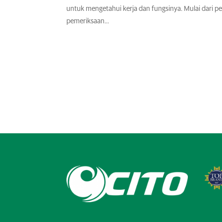
untuk mengetahui kerja dan fungsinya. Mulai dari pe
pemeriksaan...