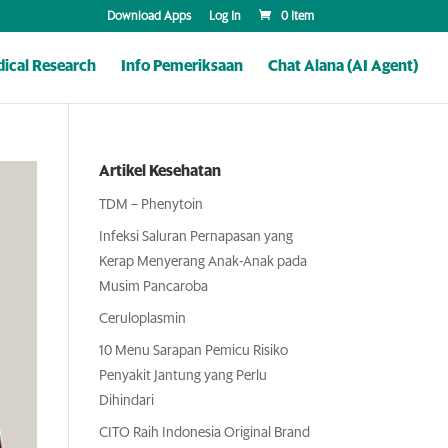
Download Apps
Log In
0 Item
ical Research
Info Pemeriksaan
Chat Alana (AI Agent)
Artikel Kesehatan
TDM – Phenytoin
Infeksi Saluran Pernapasan yang
Kerap Menyerang Anak-Anak pada
Musim Pancaroba
Ceruloplasmin
10 Menu Sarapan Pemicu Risiko
Penyakit Jantung yang Perlu
Dihindari
CITO Raih Indonesia Original Brand