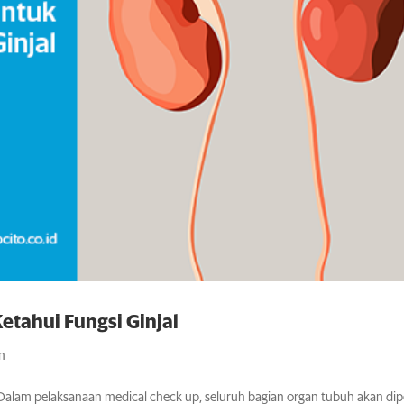
etahui Fungsi Ginjal
an
 Dalam pelaksanaan medical check up, seluruh bagian organ tubuh akan dip