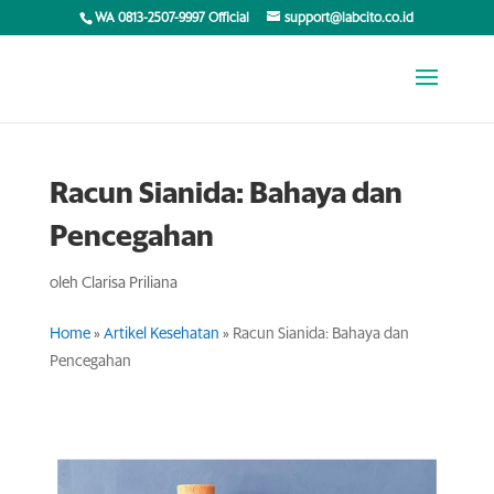
WA 0813-2507-9997 Official
support@labcito.co.id
Racun Sianida: Bahaya dan
Pencegahan
oleh
Clarisa Priliana
Home
»
Artikel Kesehatan
»
Racun Sianida: Bahaya dan
Pencegahan