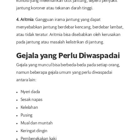
kondisi yang melemahkan otot jantung, seperti penyakit
jantung koroner atau tekanan darah tinggi.
4. Aritmia
: Gangguan irama jantung yang dapat
menyebabkan jantung berdebar kencang, berdebar lambat,
atau tidak teratur. Aritmia bisa disebabkan oleh kerusakan
pada jantung atau masalah kelistrikan di jantung.
Gejala yang Perlu Diwaspadai
Gejala yang muncul bisa berbeda-beda pada setiap orang,
namun beberapa gejala umum yang perlu diwaspadai
antara lain:
Nyeri dada
Sesak napas
Kelelahan
Pusing
Mual dan muntah
Keringat dingin
Pembengkakan kaki