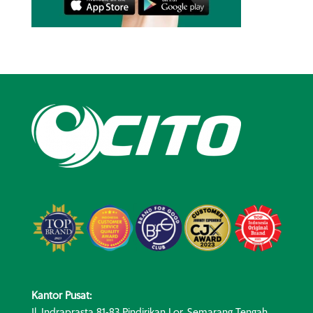
Kantor Pusat:
Jl. Indraprasta 81-83 Pindirikan Lor, Semarang Tengah