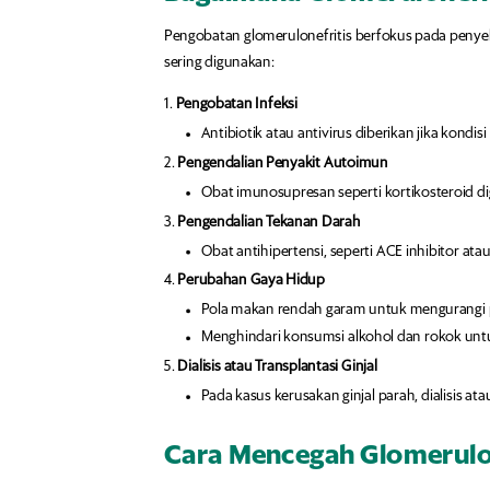
Pengobatan glomerulonefritis berfokus pada penye
sering digunakan:
Pengobatan Infeksi
Antibiotik atau antivirus diberikan jika kondisi
Pengendalian Penyakit Autoimun
Obat imunosupresan seperti kortikosteroid 
Pengendalian Tekanan Darah
Obat antihipertensi, seperti ACE inhibitor ata
Perubahan Gaya Hidup
Pola makan rendah garam untuk mengurangi
Menghindari konsumsi alkohol dan rokok untu
Dialisis atau Transplantasi Ginjal
Pada kasus kerusakan ginjal parah, dialisis at
Cara Mencegah Glomerulon