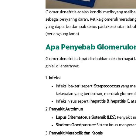
Glomerulonefritis adalah kondisi medis yang melibat
sebagai penyaring darah. Ketika glomeruli meradang,
yang dapat berdampak serius pada kesehatan tubuh s
(berlangsung lama).
Apa Penyebab Glomerulone
Glomerulonefritis dapat disebabkan oleh berbagai
ginjal, di antaranya:
Infeksi
Infeksi bakteri seperti
Streptococcus
yang me
kekebalan yang berlebihan, merusak glomeruli
Infeksi virus seperti
hepatitis B
,
hepatitis C
, a
Penyakit Autoimun
Lupus Eritematosus Sistemik (LES):
Penyakit in
Sindrom Goodpasture:
Sistem imun menyerang
Penyakit Metabolik dan Kronis