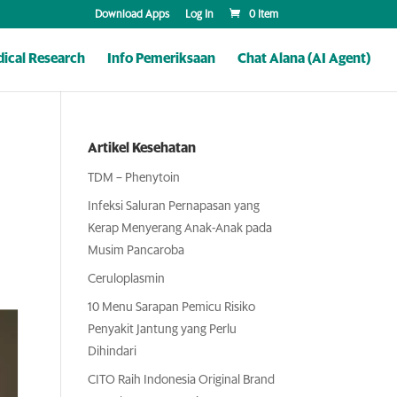
Download Apps
Log In
0 Item
ical Research
Info Pemeriksaan
Chat Alana (AI Agent)
Artikel Kesehatan
TDM – Phenytoin
Infeksi Saluran Pernapasan yang
Kerap Menyerang Anak-Anak pada
Musim Pancaroba
Ceruloplasmin
10 Menu Sarapan Pemicu Risiko
Penyakit Jantung yang Perlu
Dihindari
CITO Raih Indonesia Original Brand