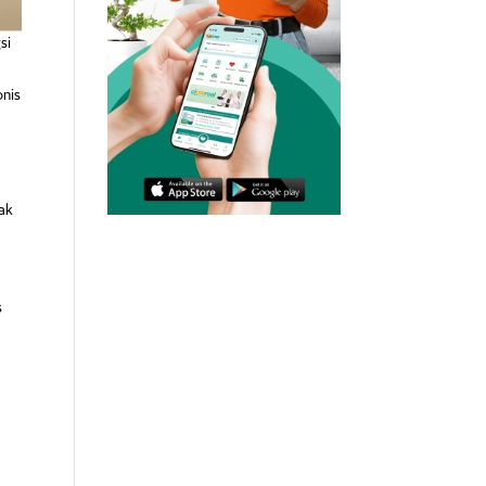
si
onis
ak
s