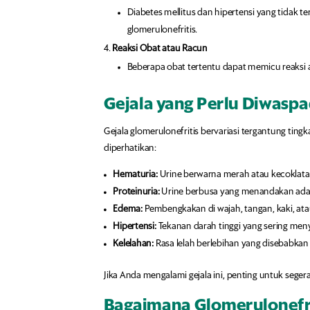
Diabetes mellitus dan hipertensi yang tidak 
glomerulonefritis.
Reaksi Obat atau Racun
Beberapa obat tertentu dapat memicu reaksi al
Gejala yang Perlu Diwaspa
Gejala glomerulonefritis bervariasi tergantung tin
diperhatikan:
Hematuria:
Urine berwarna merah atau kecoklatan
Proteinuria:
Urine berbusa yang menandakan adan
Edema:
Pembengkakan di wajah, tangan, kaki, atau
Hipertensi:
Tekanan darah tinggi yang sering menye
Kelelahan:
Rasa lelah berlebihan yang disebabkan 
Jika Anda mengalami gejala ini, penting untuk sege
Bagaimana Glomerulonefri