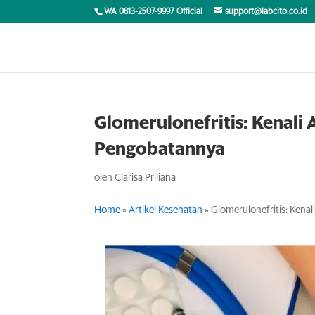
WA 0813-2507-9997 Official
support@labcito.co.id
Glomerulonefritis: Kenali 
Pengobatannya
oleh
Clarisa Priliana
Home
»
Artikel Kesehatan
»
Glomerulonefritis: Kena