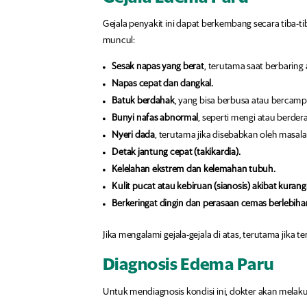
Gejala penyakit ini dapat berkembang secara tiba-ti
muncul:
Sesak napas yang berat
, terutama saat berbaring 
Napas cepat dan dangkal.
Batuk berdahak
, yang bisa berbusa atau bercamp
Bunyi nafas abnormal
, seperti mengi atau berder
Nyeri dada
, terutama jika disebabkan oleh masala
Detak jantung cepat (takikardia).
Kelelahan ekstrem dan kelemahan tubuh.
Kulit pucat atau kebiruan (sianosis) akibat kuran
Berkeringat dingin dan perasaan cemas berlebiha
Jika mengalami gejala-gejala di atas, terutama jika 
Diagnosis Edema Paru
Untuk mendiagnosis kondisi ini, dokter akan melak