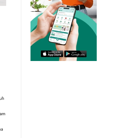
luh
lam
ma