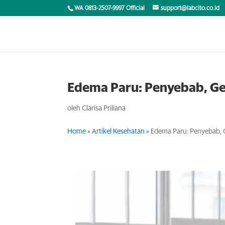
WA 0813-2507-9997 Official
support@labcito.co.id
Edema Paru: Penyebab, Ge
oleh
Clarisa Priliana
Home
»
Artikel Kesehatan
»
Edema Paru: Penyebab, 