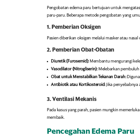
Pengobatan edema paru bertujuan untuk mengatas
paru-paru. Beberapa metode pengobatan yang umu
1. Pemberian Oksigen
Pasien diberikan oksigen melalui masker atau nasa
2. Pemberian Obat-Obatan
Diuretik (Furosemid):
Membantu mengurangi keleb
Vasodilator (Nitrogliserin):
Melebarkan pembuluh d
Obat untuk Menstabilkan Tekanan Darah:
Digunak
Antibiotik atau Kortikosteroid:
Jika penyebabnya a
3. Ventilasi Mekanis
Pada kasus yang parah, pasien mungkin memerlukan
membaik.
Pencegahan Edema Paru