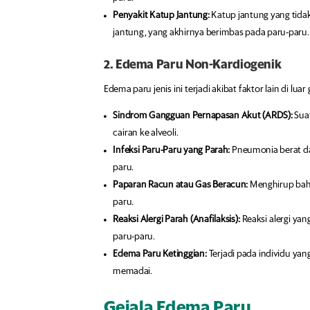
Penyakit Katup Jantung:
Katup jantung yang tida
jantung, yang akhirnya berimbas pada paru-paru.
2. Edema Paru Non-Kardiogenik
Edema paru jenis ini terjadi akibat faktor lain di lua
Sindrom Gangguan Pernapasan Akut (ARDS):
Sua
cairan ke alveoli.
Infeksi Paru-Paru yang Parah:
Pneumonia berat d
paru.
Paparan Racun atau Gas Beracun:
Menghirup baha
paru.
Reaksi Alergi Parah (Anafilaksis):
Reaksi alergi y
paru-paru.
Edema Paru Ketinggian:
Terjadi pada individu yan
memadai.
Gejala Edema Paru