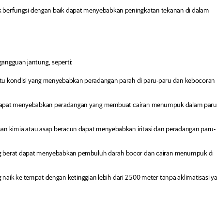
k berfungsi dengan baik dapat menyebabkan peningkatan tekanan di dalam
r gangguan jantung, seperti:
tu kondisi yang menyebabkan peradangan parah di paru-paru dan kebocoran
apat menyebabkan peradangan yang membuat cairan menumpuk dalam paru
n kimia atau asap beracun dapat menyebabkan iritasi dan peradangan paru-
ang berat dapat menyebabkan pembuluh darah bocor dan cairan menumpuk di
g naik ke tempat dengan ketinggian lebih dari 2.500 meter tanpa aklimatisasi y