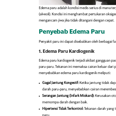
Edema paru adalah kondisi medis serius di mana te
(alveoli). Kondisi ini menghambat pertukaran oksi
mengancam jiwa jika tidak ditangani dengan cepat.
Penyebab Edema Paru
Penyakit paru ini dapat disebabkan oleh berbagai 
1. Edema Paru Kardiogenik
Edema paru kardiogenik terjadi akibat gangguan 
paru-paru. Tekanan ini memaksa cairan keluar dari
menyebabkan edema paru kardiogenik meliputi:
Gagal Jantung Kongestif:
Ketika jantung tidak da
darah paru-paru, menyebabkan cairan merembes k
Serangan Jantung (Infark Miokard):
Kerusakan oto
memompa darah dengan baik.
Hipertensi Tidak Terkontrol:
Tekanan darah yang t
paru.