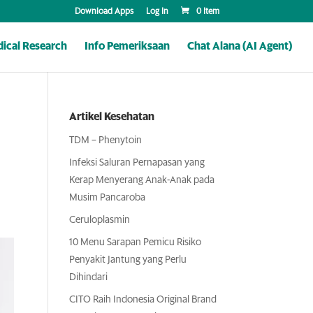
Download Apps
Log In
0 Item
ical Research
Info Pemeriksaan
Chat Alana (AI Agent)
Artikel Kesehatan
TDM – Phenytoin
Infeksi Saluran Pernapasan yang
Kerap Menyerang Anak-Anak pada
Musim Pancaroba
Ceruloplasmin
10 Menu Sarapan Pemicu Risiko
Penyakit Jantung yang Perlu
Dihindari
CITO Raih Indonesia Original Brand