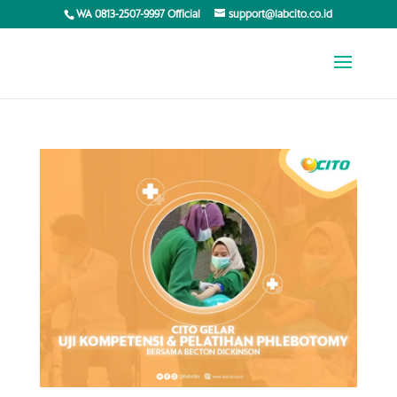
WA 0813-2507-9997 Official
support@labcito.co.id