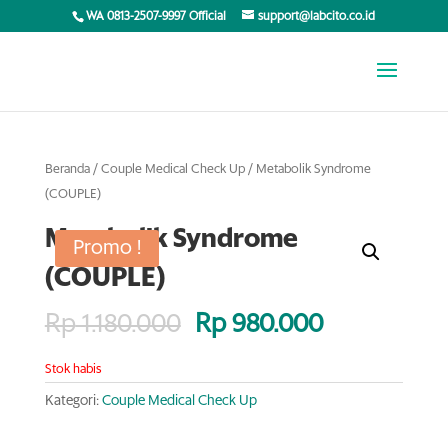
WA 0813-2507-9997 Official
support@labcito.co.id
Beranda
/
Couple Medical Check Up
/ Metabolik Syndrome
(COUPLE)
Metabolik Syndrome
Promo !
(COUPLE)
Rp
1.180.000
Rp
980.000
Stok habis
Kategori:
Couple Medical Check Up