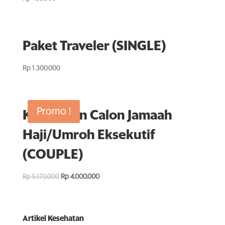
Paket Traveler (SINGLE)
Rp
1.300.000
Promo !
Kesehatan Calon Jamaah
Haji/Umroh Eksekutif
(COUPLE)
Rp
5.170.000
Rp
4.000.000
Artikel Kesehatan