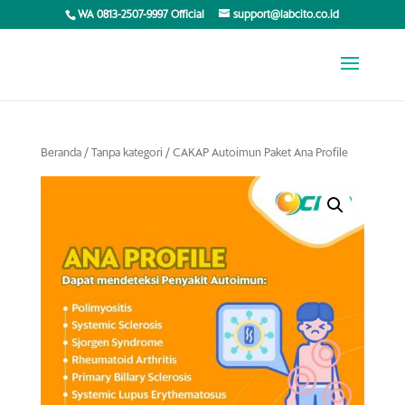
WA 0813-2507-9997 Official
support@labcito.co.id
Beranda
/
Tanpa kategori
/ CAKAP Autoimun Paket Ana Profile