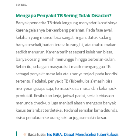
serius.
Mengapa Penyakit TB Sering Tidak Disadari?
Banyak penderita TB tidak langsung menyadari kondisinya
karena gejalanya berkembang perlahan. Pada fase awal,
keluhan yang muncul bisa sangat ringan. Batuk kadang
hanya sesekali, badan terasa kurang fit, atau nafsu makan
sedikit menurun. Karena terlihat seperti kelelahan biasa,
banyak orang memilih menunggu hingga berbulan-bulan.
Selain itu, sebagian masyarakat masih menganggap TB
sebagai penyakit masa lalu atau hanya terjadi pada kondisi
tertentu. Padahal, penyakit TB (Tuberkulosis) masih bisa
menyerang siapa saja, termasuk usia muda dan kelompok
produktif. Kesibukan kerja, jadwal padat, serta kebiasaan
menunda check-up juga menjadi alasan mengapa banyak
kasus terlambat terdeteksi. Padahal semakin lama ditunda,
risiko penularan ke orang sekitar juga semakin besar.
Baca Juga:
Tes IGRA, Dapat Mendeteksi Tuberkulosis