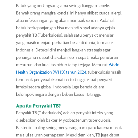
Batuk yang berlangsung lama sering dianggap sepele.
Banyak orang mengira kondisi ini hanya akibat cuaca, alergi,
atau infeksi ringan yang akan membaik sendiri. Padahal,
batuk berkepanjangan bisa menjadi sinyal adanya gejala
penyakit TB (Tuberkulosis), salah satu penyakit menular
yang masih menjadi perhatian besar di dunia, termasuk
Indonesia. Deteksi dini menjadi langkah strategis agar
penanganan dapat dilakukan lebih cepat, risiko penularan
menurun, dan kualitas hidup tetap terjaga. Menurut
World
Health Organization (WHO) tahun 2024
, tuberkulosis masih
termasuk penyebab kematian tertinggi akibat penyakit
infeksi secara global. Indonesia juga berada dalam
kelompok negara dengan beban kasus TB tinggi.
Apa itu Penyakit TB?
Penyakit TB (Tuberkulosis) adalah penyakit infeksi yang
disebabkan oleh bakteri Mycobacterium tuberculosis.
Bakteri ini paling sering menyerang paru-paru karena masuk
melalui saluran pernapasan. Meski demikian, TB juga dapat