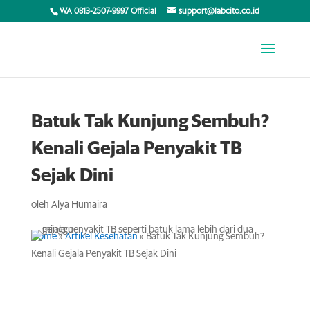
WA 0813-2507-9997 Official
support@labcito.co.id
Batuk Tak Kunjung Sembuh?
Kenali Gejala Penyakit TB
Sejak Dini
oleh
Alya Humaira
Home
»
Artikel Kesehatan
»
Batuk Tak Kunjung Sembuh?
Kenali Gejala Penyakit TB Sejak Dini