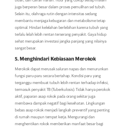
buah, dan cairan harian. Tidur yang cukup setiap malam
juga berperan besar dalam proses pemulihan sel tubuh.
Selain itu, olahraga rutin dengan intensitas sedang
membantu menjaga kebugaran dan metabolisme tetap
optimal. Hindari kelelahan berlebihan karena tubuh yang
terlalu lelah lebih rentan terserang penyakit. Gaya hidup
sehat merupakan investasi jangka panjang yang nilainya
sangat besar.
5. Menghindari Kebiasaan Merokok
Merokok dapat merusak saluran napas dan menurunkan
fungsi paru-paru secara bertahap. Kondisi paru yang
terganggu membuat tubuh lebih rentan terhadap infeksi,
termasuk penyakit TB (Tuberkulosis). Tidak hanya perokok
aktif, paparan asap rokok pada orang sekitar juga
membawa dampak negatif bagi kesehatan. Lingkungan
bebas asap rokok menjadi langkah preventif yang penting
di rumah maupun tempat kerja. Mengurangi dan
menghentikan rokok memberikan manfaat besar bagi