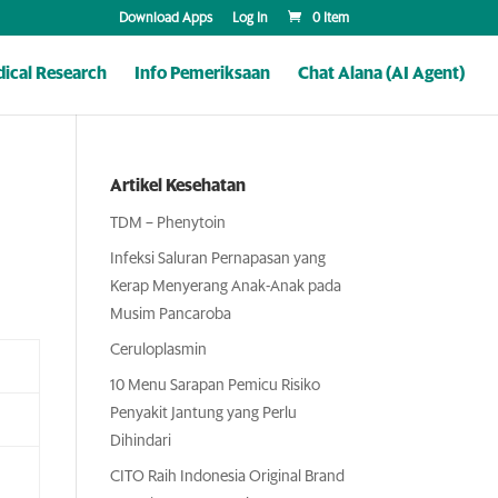
Download Apps
Log In
0 Item
ical Research
Info Pemeriksaan
Chat Alana (AI Agent)
Artikel Kesehatan
TDM – Phenytoin
Infeksi Saluran Pernapasan yang
Kerap Menyerang Anak-Anak pada
Musim Pancaroba
Ceruloplasmin
10 Menu Sarapan Pemicu Risiko
Penyakit Jantung yang Perlu
Dihindari
CITO Raih Indonesia Original Brand