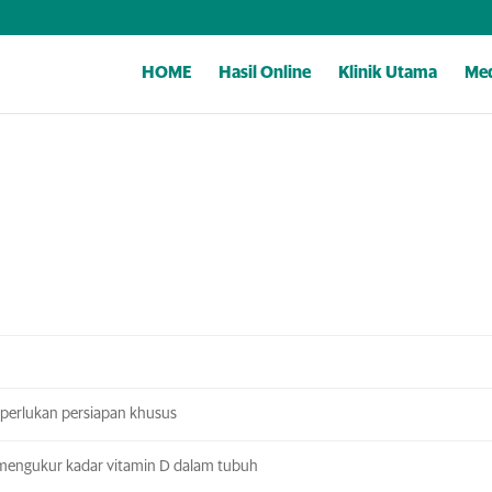
HOME
Hasil Online
Klinik Utama
Med
iperlukan persiapan khusus
mengukur kadar vitamin D dalam tubuh