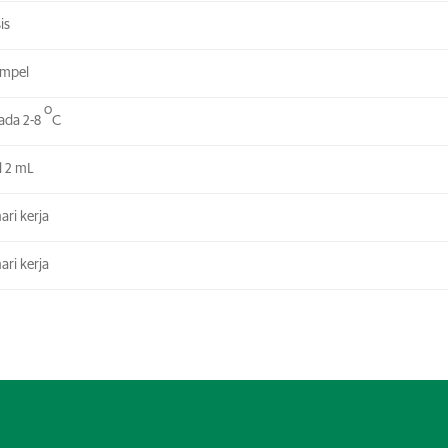
is
ampel
o
pada 2-8
C
l 2 mL
ari kerja
ari kerja