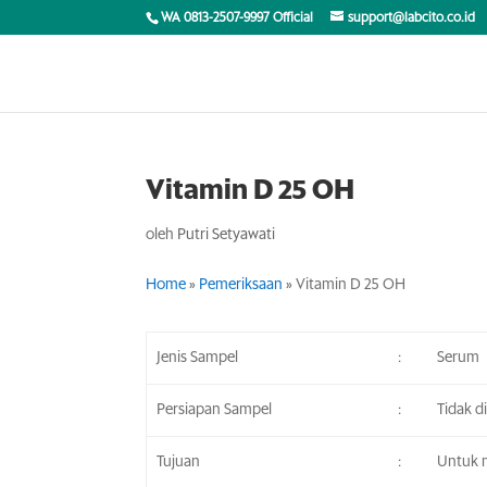
WA 0813-2507-9997 Official
support@labcito.co.id
Vitamin D 25 OH
oleh
Putri Setyawati
Home
»
Pemeriksaan
»
Vitamin D 25 OH
Jenis Sampel
:
Serum
Persiapan Sampel
:
Tidak d
Tujuan
:
Untuk 