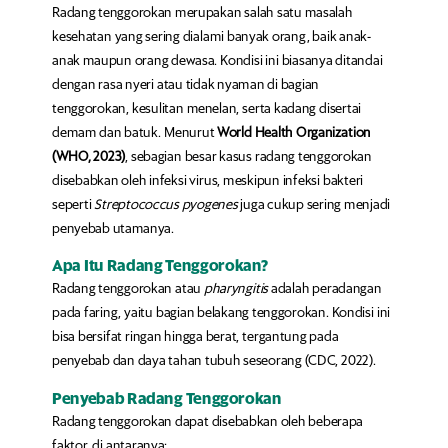
Radang tenggorokan merupakan salah satu masalah
kesehatan yang sering dialami banyak orang, baik anak-
anak maupun orang dewasa. Kondisi ini biasanya ditandai
dengan rasa nyeri atau tidak nyaman di bagian
tenggorokan, kesulitan menelan, serta kadang disertai
demam dan batuk. Menurut
World Health Organization
(WHO, 2023)
, sebagian besar kasus radang tenggorokan
disebabkan oleh infeksi virus, meskipun infeksi bakteri
seperti
Streptococcus pyogenes
juga cukup sering menjadi
penyebab utamanya.
Apa Itu Radang Tenggorokan?
Radang tenggorokan atau
pharyngitis
adalah peradangan
pada faring, yaitu bagian belakang tenggorokan. Kondisi ini
bisa bersifat ringan hingga berat, tergantung pada
penyebab dan daya tahan tubuh seseorang (CDC, 2022).
Penyebab Radang Tenggorokan
Radang tenggorokan dapat disebabkan oleh beberapa
faktor, di antaranya: