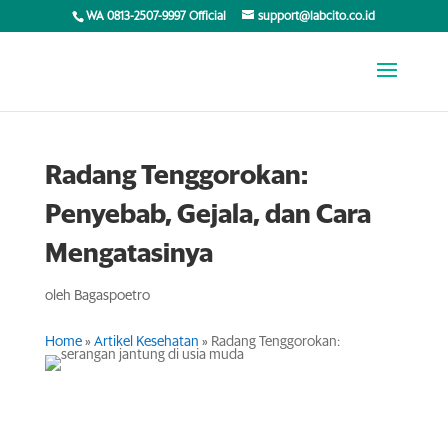
WA 0813-2507-9997 Official
support@labcito.co.id
Radang Tenggorokan:
Penyebab, Gejala, dan Cara
Mengatasinya
oleh
Bagaspoetro
Home
»
Artikel Kesehatan
»
Radang Tenggorokan:
Penyebab, Gejala, dan Cara Mengatasinya