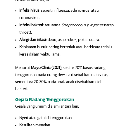
Infeksi virus
: seperti influenza, adenovirus, atau
coronavirus.
Infeksi bakteri
: terutama
Streptococcus pyogenes
(strep
throat).
Alergi dan iritasi
: debu, asap rokok, polusi udara.
Kebiasaan buruk
: sering berteriak atau berbicara terlalu
keras dalam waktu lama.
Menurut
Mayo Clinic (2021)
, sekitar 70% kasus radang
tenggorokan pada orang dewasa disebabkan oleh virus,
sementara 20-30% pada anak-anak disebabkan oleh
bakteri.
Gejala Radang Tenggorokan
Gejala yang umum dialami antara lain:
Nyeri atau gatal di tenggorokan
Kesulitan menelan