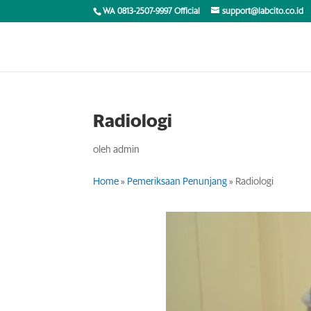
WA 0813-2507-9997 Official
support@labcito.co.id
Radiologi
oleh
admin
Home
»
Pemeriksaan Penunjang
»
Radiologi