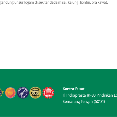
ndung unsur logam di sekitar dada misal: kalung, liontin, bra kawat.
Kantor Pusat:
Jl. Indraprasta 81-83 Pindirikan Lo
Semarang Tengah (50131)