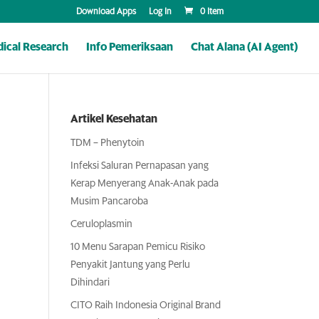
Download Apps
Log In
0 Item
ical Research
Info Pemeriksaan
Chat Alana (AI Agent)
Artikel Kesehatan
TDM – Phenytoin
Infeksi Saluran Pernapasan yang
Kerap Menyerang Anak-Anak pada
Musim Pancaroba
Ceruloplasmin
10 Menu Sarapan Pemicu Risiko
Penyakit Jantung yang Perlu
Dihindari
CITO Raih Indonesia Original Brand