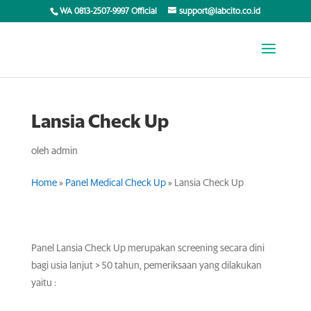
WA 0813-2507-9997 Official
support@labcito.co.id
Lansia Check Up
oleh
admin
Home
»
Panel Medical Check Up
»
Lansia Check Up
Panel Lansia Check Up merupakan screening secara dini
bagi usia lanjut > 50 tahun, pemeriksaan yang dilakukan
yaitu :