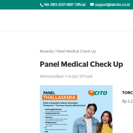
WA 0813-2507-9997 Official
support@labcito.co.id
Beranda
/ Panel Medical Check Up
Panel Medical Check Up
Menampilkan 1–6 dari 29 hasil
TORC
Rp
3.2