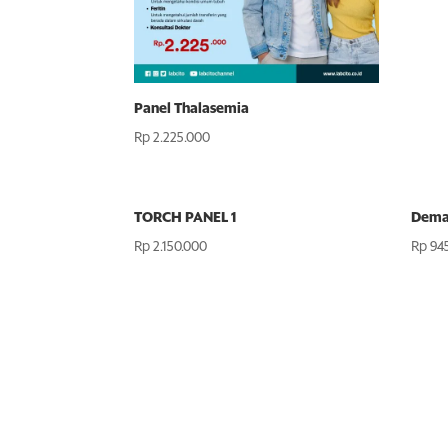
Panel Thalasemia
Rp
2.225.000
TORCH PANEL 1
Demam
Rp
2.150.000
Rp
94