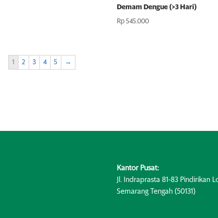
Demam Dengue (>3 Hari)
Rp
545.000
1
2
3
4
5
→
Kantor Pusat:
Jl. Indraprasta 81-83 Pindirikan Lo
Semarang Tengah (50131)