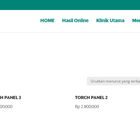
HOME
Hasil Online
Klinik Utama
Med
H PANEL 3
TORCH PANEL 2
00.000
Rp
2.800.000