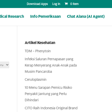
Download Apps
Log In
0 Item
ical Research
Info Pemeriksaan
Chat Alana (AI Agent)
Artikel Kesehatan
TDM – Phenytoin
Infeksi Saluran Pernapasan yang
Kerap Menyerang Anak-Anak pada
Musim Pancaroba
Ceruloplasmin
10 Menu Sarapan Pemicu Risiko
Penyakit Jantung yang Perlu
Dihindari
CITO Raih Indonesia Original Brand