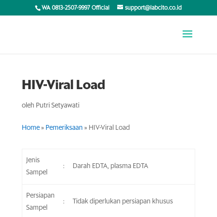
WA 0813-2507-9997 Official
support@labcito.co.id
HIV-Viral Load
oleh
Putri Setyawati
Home
»
Pemeriksaan
»
HIV-Viral Load
Jenis
:
Darah EDTA, plasma EDTA
Sampel
Persiapan
:
Tidak diperlukan persiapan khusus
Sampel