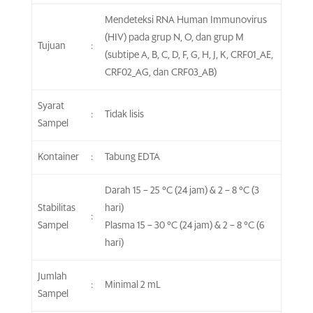
Mendeteksi RNA Human Immunovirus
(HIV) pada grup N, O, dan grup M
Tujuan
:
(subtipe A, B, C, D, F, G, H, J, K, CRF01_AE,
CRF02_AG, dan CRF03_AB)
Syarat
:
Tidak lisis
Sampel
Kontainer
:
Tabung EDTA
Darah 15 – 25 °C (24 jam) & 2 – 8 °C (3
Stabilitas
hari)
:
Sampel
Plasma 15 – 30 °C (24 jam) & 2 – 8 °C (6
hari)
Jumlah
:
Minimal 2 mL
Sampel