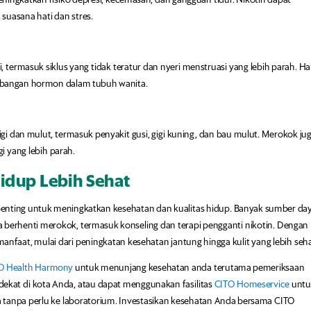
ngkatkan risiko depresi, kecemasan, dan gangguan tidur. Nikotin dapat
uasana hati dan stres.
rmasuk siklus yang tidak teratur dan nyeri menstruasi yang lebih parah. Hal
mbangan hormon dalam tubuh wanita.
 dan mulut, termasuk penyakit gusi, gigi kuning, dan bau mulut. Merokok ju
i yang lebih parah.
idup Lebih Sehat
enting untuk meningkatkan kesehatan dan kualitas hidup. Banyak sumber da
erhenti merokok, termasuk konseling dan terapi pengganti nikotin. Dengan
nfaat, mulai dari peningkatan kesehatan jantung hingga kulit yang lebih seha
O Health Harmony
untuk menunjang kesehatan anda terutama pemeriksaan
dekat di kota Anda, atau dapat menggunakan fasilitas
CITO Homeservice
unt
 tanpa perlu ke laboratorium. Investasikan kesehatan Anda bersama CITO