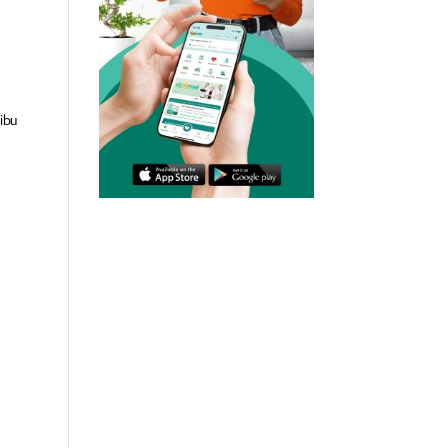
 ibu
n