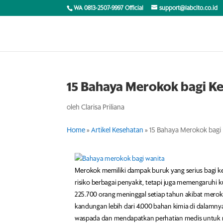
WA 0813-2507-9997 Official
support@labcito.co.id
15 Bahaya Merokok bagi Ke
oleh
Clarisa Priliana
Home
»
Artikel Kesehatan
»
15 Bahaya Merokok bagi 
Merokok memiliki dampak buruk yang serius bagi k
risiko berbagai penyakit, tetapi juga memengaruhi k
225.700 orang meninggal setiap tahun akibat mero
kandungan lebih dari 4.000 bahan kimia di dalamn
waspada dan mendapatkan perhatian medis untuk me