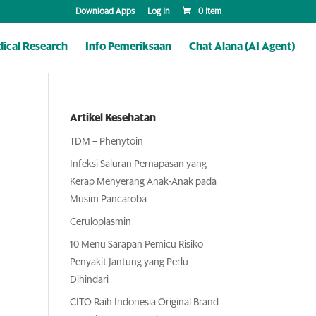
Download Apps
Log In
0 Item
ical Research
Info Pemeriksaan
Chat Alana (AI Agent)
Artikel Kesehatan
TDM – Phenytoin
Infeksi Saluran Pernapasan yang
Kerap Menyerang Anak-Anak pada
Musim Pancaroba
Ceruloplasmin
10 Menu Sarapan Pemicu Risiko
Penyakit Jantung yang Perlu
Dihindari
CITO Raih Indonesia Original Brand