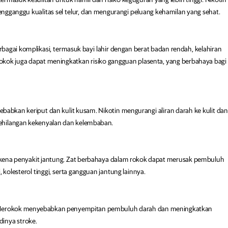
ngganggu kualitas sel telur, dan mengurangi peluang kehamilan yang sehat.
gai komplikasi, termasuk bayi lahir dengan berat badan rendah, kelahiran
kok juga dapat meningkatkan risiko gangguan plasenta, yang berbahaya bagi
bkan keriput dan kulit kusam. Nikotin mengurangi aliran darah ke kulit da
kehilangan kekenyalan dan kelembaban.
terkena penyakit jantung. Zat berbahaya dalam rokok dapat merusak pembuluh
kolesterol tinggi, serta gangguan jantung lainnya.
. Merokok menyebabkan penyempitan pembuluh darah dan meningkatkan
dinya stroke.