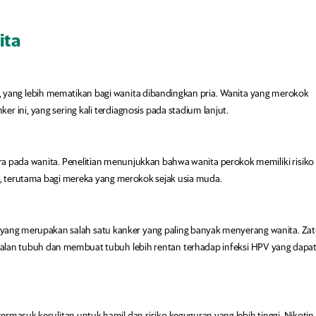
ita
yang lebih mematikan bagi wanita dibandingkan pria. Wanita yang merokok
er ini, yang sering kali terdiagnosis pada stadium lanjut.
a pada wanita. Penelitian menunjukkan bahwa wanita perokok memiliki risiko
tu, terutama bagi mereka yang merokok sejak usia muda.
 yang merupakan salah satu kanker yang paling banyak menyerang wanita. Zat
alan tubuh dan membuat tubuh lebih rentan terhadap infeksi HPV yang dapa
asuk kesulitan untuk hamil dan risiko keguguran yang lebih tinggi. Nikotin