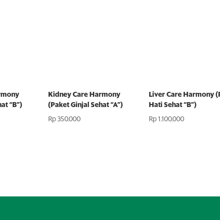
armony
Kidney Care Harmony
Liver Care Harmony (
hat “B”)
(Paket Ginjal Sehat “A”)
Hati Sehat “B”)
Rp
350.000
Rp
1.100.000