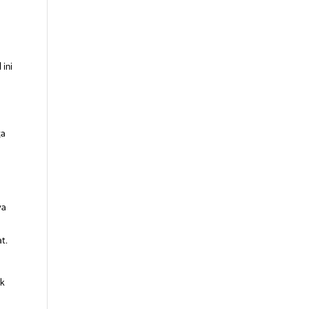
 ini
ga
ya
t.
uk