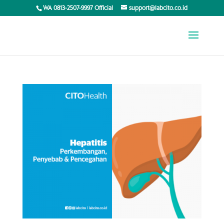
WA 0813-2507-9997 Official
support@labcito.co.id