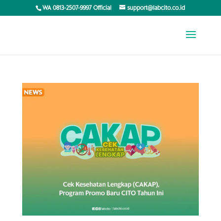
WA 0813-2507-9997 Official
support@labcito.co.id