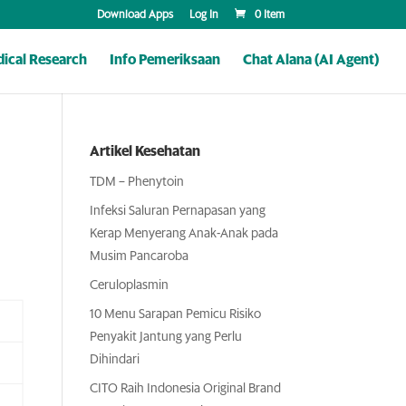
Download Apps
Log In
0 Item
ical Research
Info Pemeriksaan
Chat Alana (AI Agent)
Artikel Kesehatan
TDM – Phenytoin
Infeksi Saluran Pernapasan yang
Kerap Menyerang Anak-Anak pada
Musim Pancaroba
Ceruloplasmin
10 Menu Sarapan Pemicu Risiko
Penyakit Jantung yang Perlu
Dihindari
CITO Raih Indonesia Original Brand