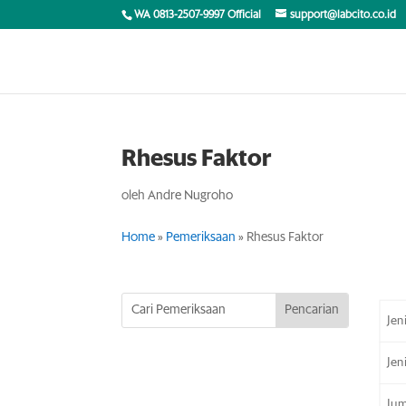
WA 0813-2507-9997 Official
support@labcito.co.id
Rhesus Faktor
oleh
Andre Nugroho
Home
»
Pemeriksaan
»
Rhesus Faktor
Jen
Jen
Jum