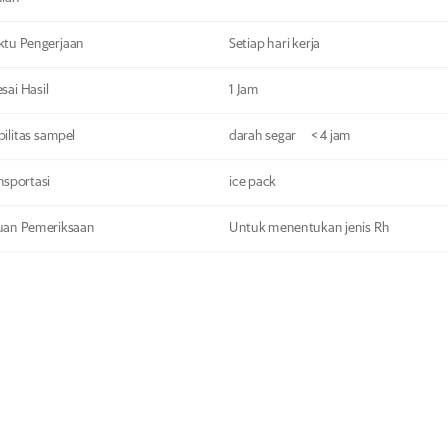
tu Pengerjaan
Setiap hari kerja
esai Hasil
1 Jam
bilitas sampel
darah segar < 4 jam
nsportasi
ice pack
uan Pemeriksaan
Untuk menentukan jenis Rh