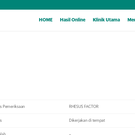
HOME
Hasil Online
Klinik Utama
Med
is Pemeriksaan
RHESUS FACTOR
is
Dikerjakan di tempat
lah
–