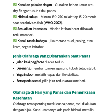
Kenakan pakaian ringan
– Gunakan bahan katun atau
dry-fit agar tubuh tidak panas.
Hidrasi cukup
– Minum 150–250 ml air tiap 15–20 menit
saat beraktivitas fisik (
WHO, 2022
).
Sesuaikan intensitas
– Hindari latihan berat di bawah
terik matahari.
Kenali tanda bahaya
– Jika merasa mual, pusing, atau
kram, segera istirahat.
Jenis Olahraga yang Disarankan Saat Panas
Jalan kaki pagi/sore
di area teduh.
Berenang
, membantu menjaga suhu tubuh tetap stabil.
Yoga indoor
, melatih napas dan fleksibilitas.
Bersepeda santai
, pilih jalur teduh atau sore hari.
Olahraga di Hari yang Panas dan Pemeriksaan
Kesehatan
Olahraga tetap penting meski cuaca panas, asal dilakukan
dengan bijak. Kunci utamanya ada pada hidrasi, memilih