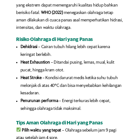
yang ekstrem dapat memengaruhi kualitas hidup bahkan
berisiko fatal.
WHO (2022)
menegaskan olahraga tetap
aman dilakukan di cuaca panas asal memperhatikan hidrasi,
intensitas, dan waktu olahraga.
Risiko Olahraga di Hari yang Panas
Dehidrasi
– Cairan tubuh hilang lebih cepat karena
keringat berlebih.
Heat Exhaustion
– Ditandai pusing, lemas, mual, kulit
pucat, hingga kram otot.
Heat Stroke
– Kondisi darurat medis ketika suhu tubuh
melonjak di atas 40°C dan bisa menyebabkan kehilangan
kesadaran.
Penurunan performa
– Energi terkuras lebih cepat,
sehingga olahraga tidak maksimal.
Tips Aman Olahraga di Hari yang Panas
Pilih waktu yang tepat
– Olahraga sebelum jam 9 pagi
atau setelah jam 4 sore.