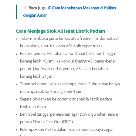
Baca Juga:
10 Cara Menyimpan Makanan di Kulkas
dengan Aman
Cara Menjaga Stok ASI saat Listrik Padam
Tidak membuka pintu kulkas atau freezer. Hindari setiap
buka pintu, suhu naik dan ASI lebih cepat rusak.
Freezer penuh, ASI tahan lama. Dapat bertahan hingga
kurang lebih 48 jam jika kondisi
freezer
ASI benar-benar
penuh. Jika
freezer
tidak penuh, ASI akan bertahan
kurang lebih 24 jam.
Tahan sebentar jika kulkas tanpa listrik. Suhu aman hanya
mencapai sekitar kurang lebih 4 jam.
Segera pindahkan ke
cooler box
apabila listrik padam
lebih dari 4 jam.
Beri label tanggal pemerahan agar stok digunakan sesuai
prinsip First In First Out (FIFO).
Kelompokkan ASI ke dalam wadah kecil, supaya cepat