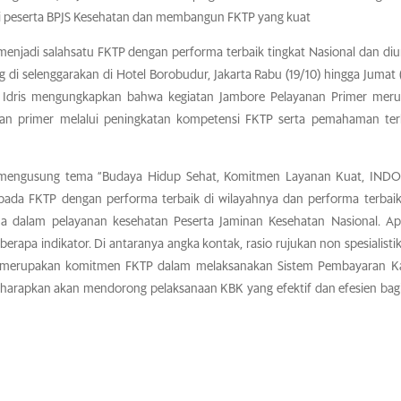
gi peserta BPJS Kesehatan dan membangun FKTP yang kuat
enjadi salahsatu FKTP dengan performa terbaik tingkat Nasional dan di
di selenggarakan di Hotel Borobudur, Jakarta Rabu (19/10) hingga Jumat (
i Idris mengungkapkan bahwa kegiatan Jambore Pelayanan Primer mer
atan primer melalui peningkatan kompetensi FKTP serta pemahaman te
er mengusung tema “Budaya Hidup Sehat, Komitmen Layanan Kuat, IND
epada FKTP dengan performa terbaik di wilayahnya dan performa terbai
ma dalam pelayanan kesehatan Peserta Jaminan Kesehatan Nasional. Apr
erapa indikator. Di antaranya angka kontak, rasio rujukan non spesialistik
ini merupakan komitmen FKTP dalam melaksanakan Sistem Pembayaran Ka
diharapkan akan mendorong pelaksanaan KBK yang efektif dan efesien bag