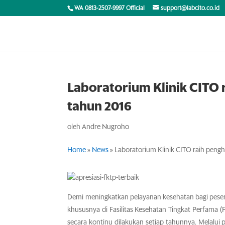
WA 0813-2507-9997 Official
support@labcito.co.id
Laboratorium Klinik CITO 
tahun 2016
oleh
Andre Nugroho
Home
»
News
»
Laboratorium Klinik CITO raih peng
Demi meningkatkan pelayanan kesehatan bagi pese
khususnya di Fasilitas Kesehatan Tingkat Perfama 
secara kontinu dilakukan setiap tahunnya. Melalui 