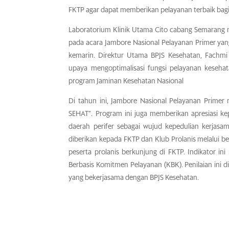
FKTP agar dapat memberikan pelayanan terbaik ba
Laboratorium Klinik Utama Cito cabang Semarang m
pada acara Jambore Nasional Pelayanan Primer yang 
kemarin. Direktur Utama BPJS Kesehatan, Fachm
upaya mengoptimalisasi fungsi pelayanan keseh
program Jaminan Kesehatan Nasional
Di tahun ini, Jambore Nasional Pelayanan Prim
SEHAT”. Program ini juga memberikan apresiasi k
daerah perifer sebagai wujud kepedulian kerjasa
diberikan kepada FKTP dan Klub Prolanis melalui beb
peserta prolanis berkunjung di FKTP. Indikator 
Berbasis Komitmen Pelayanan (KBK). Penilaian ini 
yang bekerjasama dengan BPJS Kesehatan.