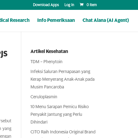
Download Apps
Log In
0 Item
ical Research
Info Pemeriksaan
Chat Alana (AI Agent)
Artikel Kesehatan
JS
TDM – Phenytoin
Infeksi Saluran Pernapasan yang
Kerap Menyerang Anak-Anak pada
Musim Pancaroba
Ceruloplasmin
10 Menu Sarapan Pemicu Risiko
Penyakit Jantung yang Perlu
rsebut
Dihindari
n yang
CITO Raih Indonesia Original Brand
dengan