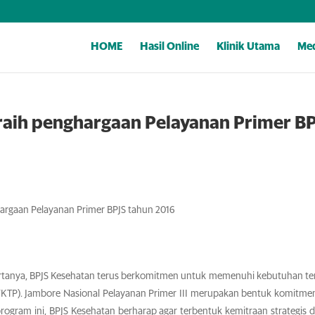
HOME
Hasil Online
Klinik Utama
Med
raih penghargaan Pelayanan Primer BP
hargaan Pelayanan Primer BPJS tahun 2016
rtanya, BPJS Kesehatan terus berkomitmen untuk memenuhi kebutuhan te
(FKTP). Jambore Nasional Pelayanan Primer III merupakan bentuk komitme
program ini, BPJS Kesehatan berharap agar terbentuk kemitraan strategis 