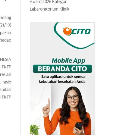
Award 2026 Kategori
Labaroratorium Klinik
undang
21/10)
upakan
rhadap
ONESIA
k FKTP
esiasi
, rasio
pitasi
i FKTP