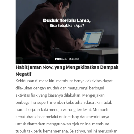
Habit Jaman Now, yang Mengakibatkan Dampak
Negatif
Kehidupan di masa kini membuat banyak aktivitas dapat
dilakukan dengan mudah dan mengurangi berbagai
aktivitas fisik yang biasanya dilakukan. Mengerjakan
berbagai hal seperti membeli kebutuhan dasar, kini tidak
harus berjalan kaki menuju warung terdekat. Membeli
kebutuhan dasar melalui online shop dan memintanya
untuk diantarkan menggunakan ojek online, membuat
tubuh tak perlu kemana-mana. Sejatinya, hal ini merupakan