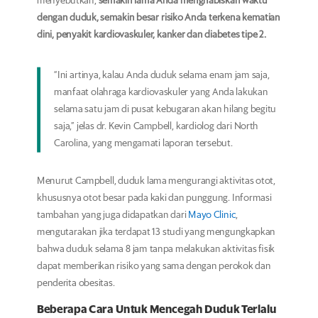
menyebutkan,
semakin lama Anda menghabiskan waktu
dengan duduk, semakin besar risiko Anda terkena kematian
dini, penyakit kardiovaskuler, kanker dan diabetes tipe 2.
“Ini artinya, kalau Anda duduk selama enam jam saja,
manfaat olahraga kardiovaskuler yang Anda lakukan
selama satu jam di pusat kebugaran akan hilang begitu
saja,” jelas dr. Kevin Campbell, kardiolog dari North
Carolina, yang mengamati laporan tersebut.
Menurut Campbell, duduk lama mengurangi aktivitas otot,
khususnya otot besar pada kaki dan punggung. Informasi
tambahan yang juga didapatkan dari
Mayo Clinic
,
mengutarakan jika terdapat 13 studi yang mengungkapkan
bahwa duduk selama 8 jam tanpa melakukan aktivitas fisik
dapat memberikan risiko yang sama dengan perokok dan
penderita obesitas.
Beberapa Cara Untuk Mencegah Duduk Terlalu