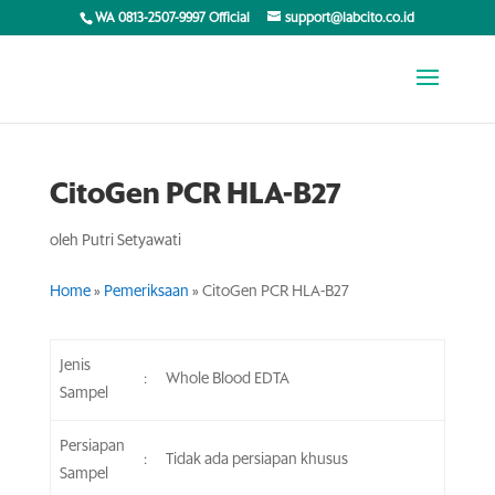
WA 0813-2507-9997 Official
support@labcito.co.id
CitoGen PCR HLA-B27
oleh
Putri Setyawati
Home
»
Pemeriksaan
»
CitoGen PCR HLA-B27
Jenis
:
Whole Blood EDTA
Sampel
Persiapan
:
Tidak ada persiapan khusus
Sampel