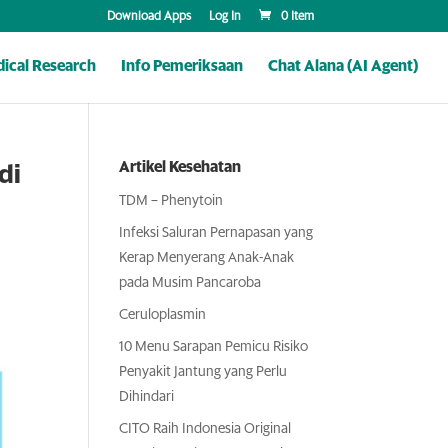
Download Apps
Log In
0 Item
ical Research
Info Pemeriksaan
Chat Alana (AI Agent)
Artikel Kesehatan
di
TDM – Phenytoin
Infeksi Saluran Pernapasan yang
Kerap Menyerang Anak-Anak
pada Musim Pancaroba
Ceruloplasmin
10 Menu Sarapan Pemicu Risiko
Penyakit Jantung yang Perlu
Dihindari
CITO Raih Indonesia Original