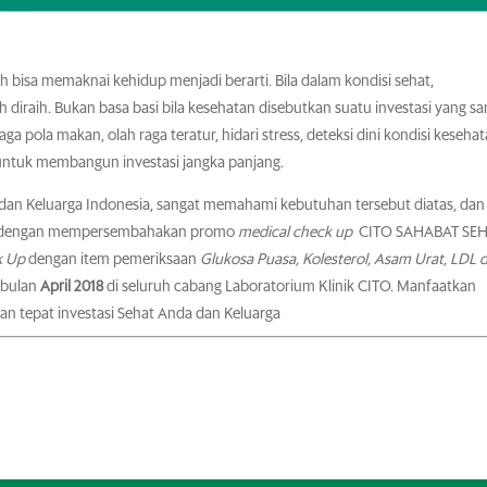
 bisa memaknai kehidup menjadi berarti. Bila dalam kondisi sehat,
h diraih. Bukan basa basi bila kesehatan disebutkan suatu investasi yang s
 pola makan, olah raga teratur, hidari stress, deteksi dini kondisi keseha
 untuk membangun investasi jangka panjang.
a dan Keluarga Indonesia, sangat memahami kebutuhan tersebut diatas, dan
at dengan mempersembahakan promo
medical check up
CITO SAHABAT SE
k Up
dengan item pemeriksaan
Glukosa Puasa, Kolesterol, Asam Urat, LDL 
bulan
April 2018
di seluruh cabang Laboratorium Klinik CITO. Manfaatkan
an tepat investasi Sehat Anda dan Keluarga