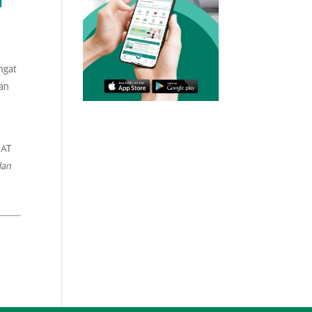
angat
tan
HAT
dan