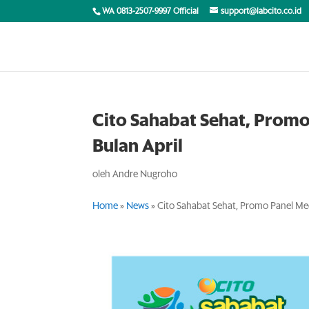
WA 0813-2507-9997 Official
support@labcito.co.id
Cito Sahabat Sehat, Promo
Bulan April
oleh
Andre Nugroho
Home
»
News
»
Cito Sahabat Sehat, Promo Panel Med