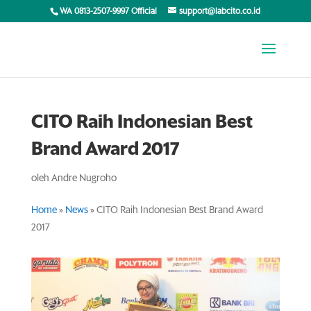
WA 0813-2507-9997 Official
support@labcito.co.id
CITO Raih Indonesian Best
Brand Award 2017
oleh
Andre Nugroho
Home
»
News
»
CITO Raih Indonesian Best Brand Award
2017