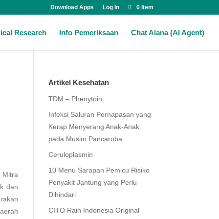
Download Apps
Log In
0 Item
ical Research
Info Pemeriksaan
Chat Alana (AI Agent)
Artikel Kesehatan
TDM – Phenytoin
Infeksi Saluran Pernapasan yang
Kerap Menyerang Anak-Anak
pada Musim Pancaroba
Ceruloplasmin
10 Menu Sarapan Pemicu Risiko
 Mitra
Penyakit Jantung yang Perlu
k dan
Dihindari
arakan
CITO Raih Indonesia Original
Daerah