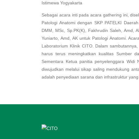
Istimewa Yogyakarta
Sebagai acara inti pada acara gathering ini, di
Patologi Anatomi dengan SKP PATELKI Daerah I
DMM, MSc, Sp.PK(K), Fakhrudin Saleh, Amd, AK 
Yuniarto, Amd, AK untuk Patologi Anatomi. Acara
Laboratorium Klinik CITO. Dalam sambutannya
harus terus meningkatkan kualitas Sumber 
Sementara Ketua panitia penyelenggara Widi
diwujudkan melalui sikap saling mendukung ant
adalah penyediaan sarana dan infrastruktur yan