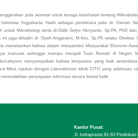
selenggarakan pula seminar untuk tenaga kesehatan tentang Mikrobiolo
stimewa Yogyakarta. Hadir sebagai pembicara yaitu dr. Osman Sia
untuk Mikrobiologi serta dr.Didik Setyo Heriyanto, Sp.PA, PhD da
 ini juga dihadiri dr. Dyah Anggraeni, M.Kes, Sp.PK selaku Direktur
, ia menekankan bahwa dalam menyambut Masyarakat Ekonomi Asea
daya manusia sehingga mampu menjadi Tuan Rumah di Negeri Sen
 Nurcahyono menyampaikan bahwa kerjasama yang baik senantiasa
ara Mitra rujukan dengan Laboratorium klinik CITO yang salahsatu c
g memudahkan penyapaian informasi secara timbal balik
Kantor Pusat:
Jl. Indraprasta 81-83 Pindirikan 