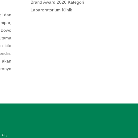
Brand Award 2026 Kategori
Labaroratorium Klinik
gi dan
nipar,
n Bowo
 Utama
n kita
diri.
 akan
aranya
Lor,