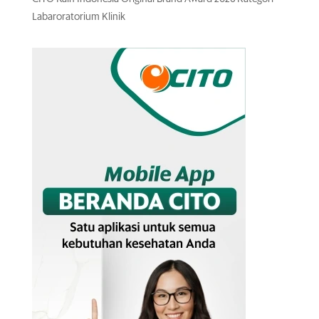
Labaroratorium Klinik