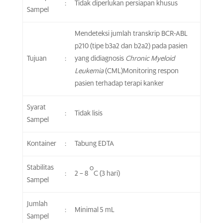
:
Tidak diperlukan persiapan khusus
Sampel
Mendeteksi jumlah transkrip BCR-ABL
p210 (tipe b3a2 dan b2a2) pada pasien
Tujuan
:
yang didiagnosis
Chronic Myeloid
Leukemia
(CML)Monitoring respon
pasien terhadap terapi kanker
Syarat
:
Tidak lisis
Sampel
Kontainer
:
Tabung EDTA
Stabilitas
o
:
2 – 8
C (3 hari)
Sampel
Jumlah
:
Minimal 5 mL
Sampel