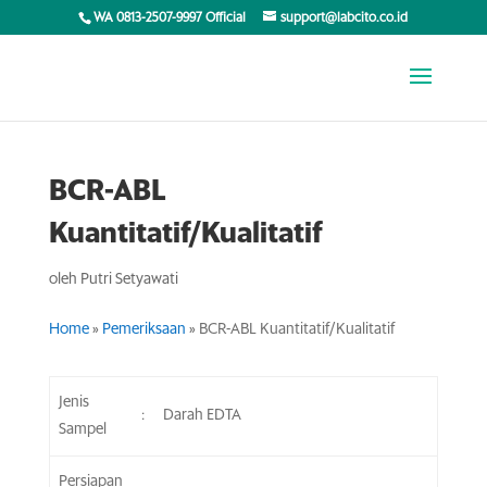
WA 0813-2507-9997 Official
support@labcito.co.id
BCR-ABL
Kuantitatif/Kualitatif
oleh
Putri Setyawati
Home
»
Pemeriksaan
»
BCR-ABL Kuantitatif/Kualitatif
Jenis
:
Darah EDTA
Sampel
Persiapan