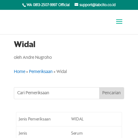
WA 0813-2507-9997 Official
support@labcito.co.id
Widal
oleh
Andre Nugroho
Home
»
Pemeriksaan
»
Widal
Jenis Pemeriksaan
WIDAL
Jenis
Serum