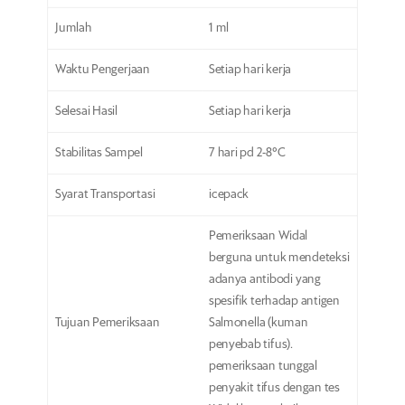
Jumlah
1 ml
Waktu Pengerjaan
Setiap hari kerja
Selesai Hasil
Setiap hari kerja
Stabilitas Sampel
7 hari pd 2-8°C
Syarat Transportasi
icepack
Pemeriksaan Widal
berguna untuk mendeteksi
adanya antibodi yang
spesifik terhadap antigen
Tujuan Pemeriksaan
Salmonella (kuman
penyebab tifus).
pemeriksaan tunggal
penyakit tifus dengan tes