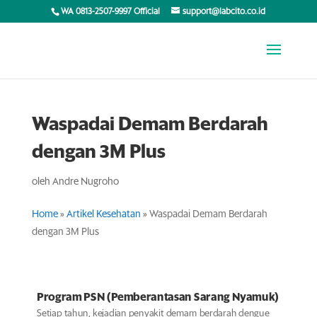
WA 0813-2507-9997 Official
support@labcito.co.id
Waspadai Demam Berdarah
dengan 3M Plus
oleh
Andre Nugroho
Home
»
Artikel Kesehatan
»
Waspadai Demam Berdarah
dengan 3M Plus
Program PSN (Pemberantasan Sarang Nyamuk)
Setiap tahun, kejadian penyakit demam berdarah dengue