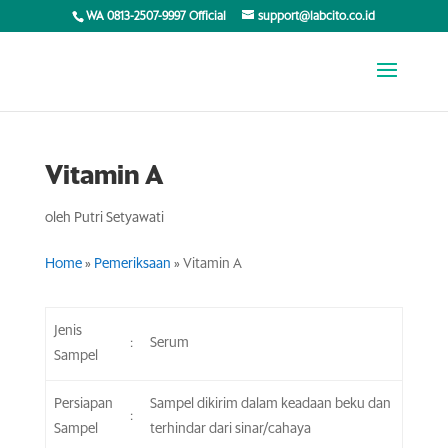
WA 0813-2507-9997 Official
support@labcito.co.id
Vitamin A
oleh
Putri Setyawati
Home
»
Pemeriksaan
»
Vitamin A
Jenis
:
Serum
Sampel
Persiapan
Sampel dikirim dalam keadaan beku dan
:
Sampel
terhindar dari sinar/cahaya