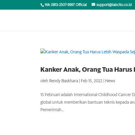
WA 0813-2507-9997 Official
support@labcito.co.id
Kanker Anak, Orang Tua Harus 
oleh
Rendy Baskhara
|
Feb 15, 2022
|
News
15 Februari adalah International Childhood Cancer 
global untuk memberikan bantuan teknis kepada an
Pemerintah...