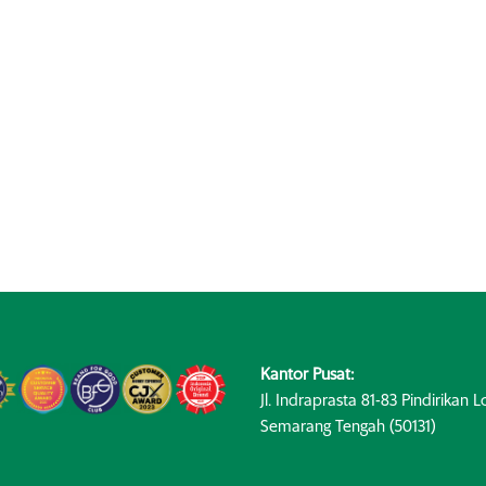
Kantor Pusat:
Jl. Indraprasta 81-83 Pindirikan Lo
Semarang Tengah (50131)