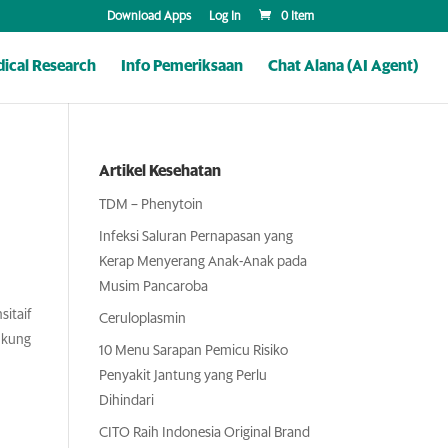
Download Apps
Log In
0 Item
ical Research
Info Pemeriksaan
Chat Alana (AI Agent)
Artikel Kesehatan
TDM – Phenytoin
Infeksi Saluran Pernapasan yang
Kerap Menyerang Anak-Anak pada
Musim Pancaroba
sitaif
Ceruloplasmin
ukung
10 Menu Sarapan Pemicu Risiko
Penyakit Jantung yang Perlu
Dihindari
CITO Raih Indonesia Original Brand