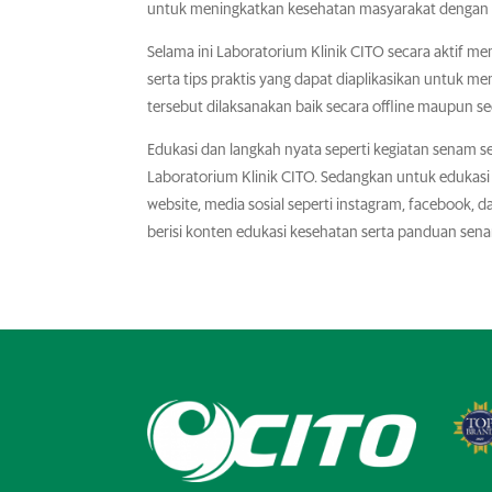
untuk meningkatkan kesehatan masyarakat dengan m
Selama ini Laboratorium Klinik CITO secara aktif 
serta tips praktis yang dapat diaplikasikan untuk 
tersebut dilaksanakan baik secara offline maupun se
Edukasi dan langkah nyata seperti kegiatan senam se
Laboratorium Klinik CITO. Sedangkan untuk edukasi 
website, media sosial seperti instagram, facebook, d
berisi konten edukasi kesehatan serta panduan sen