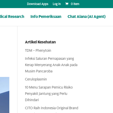
Download Apps
Log In
0 Item
ical Research
Info Pemeriksaan
Chat Alana (AI Agent)
Artikel Kesehatan
TDM – Phenytoin
Infeksi Saluran Pernapasan yang
Kerap Menyerang Anak-Anak pada
Musim Pancaroba
Ceruloplasmin
10 Menu Sarapan Pemicu Risiko
Penyakit Jantung yang Perlu
Dihindari
CITO Raih Indonesia Original Brand