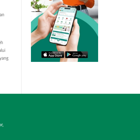
tan
eh
lui
 yang
r,