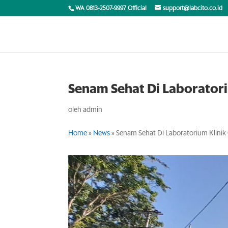
WA 0813-2507-9997 Official
support@labcito.co.id
Senam Sehat Di Laboratori
oleh
admin
Home
»
News
»
Senam Sehat Di Laboratorium Klinik