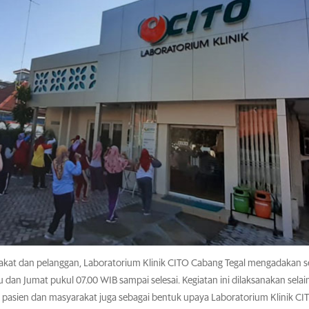
rakat dan pelanggan, Laboratorium Klinik CITO Cabang Tegal mengadakan
u dan Jumat pukul 07.00 WIB sampai selesai. Kegiatan ini dilaksanakan selai
a pasien dan masyarakat juga sebagai bentuk upaya Laboratorium Klinik CI