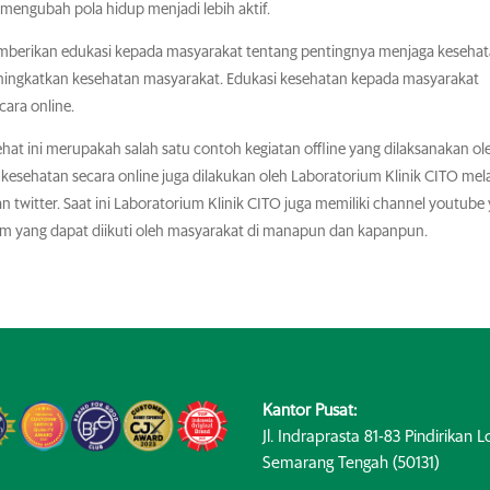
engubah pola hidup menjadi lebih aktif.
memberikan edukasi kepada masyarakat tentang pentingnya menjaga keseha
meningkatkan kesehatan masyarakat. Edukasi kesehatan kepada masyarakat
cara online.
hat ini merupakah salah satu contoh kegiatan offline yang dilaksanakan ol
kesehatan secara online juga dilakukan oleh Laboratorium Klinik CITO mela
an twitter. Saat ini Laboratorium Klinik CITO juga memiliki channel youtube
am yang dapat diikuti oleh masyarakat di manapun dan kapanpun.
Kantor Pusat:
Jl. Indraprasta 81-83 Pindirikan Lo
Semarang Tengah (50131)