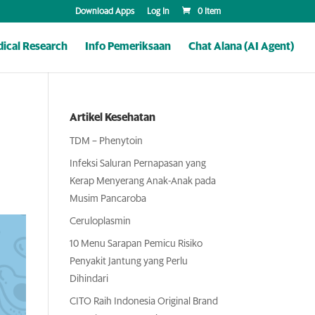
Download Apps
Log In
0 Item
ical Research
Info Pemeriksaan
Chat Alana (AI Agent)
Artikel Kesehatan
TDM – Phenytoin
Infeksi Saluran Pernapasan yang
Kerap Menyerang Anak-Anak pada
Musim Pancaroba
Ceruloplasmin
10 Menu Sarapan Pemicu Risiko
Penyakit Jantung yang Perlu
Dihindari
CITO Raih Indonesia Original Brand