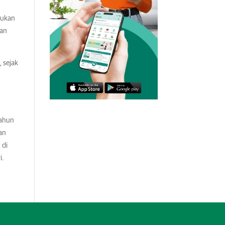
kukan
nan
 sejak
tahun
an
 di
i.