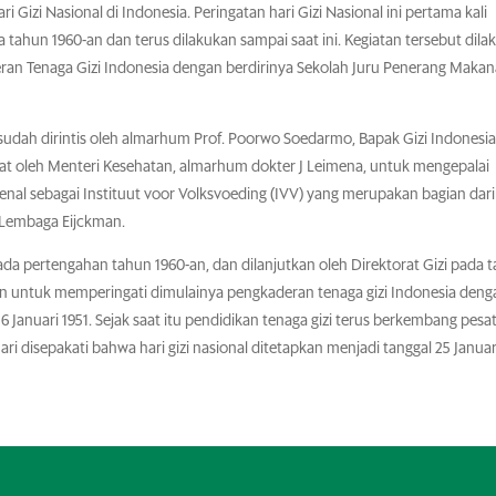
ri Gizi Nasional di Indonesia. Peringatan hari Gizi Nasional ini pertama kali
ahun 1960-an dan terus dilakukan sampai saat ini. Kegiatan tersebut dila
ran Tenaga Gizi Indonesia dengan berdirinya Sekolah Juru Penerang Maka
sudah dirintis oleh almarhum Prof. Poorwo Soedarmo, Bapak Gizi Indonesia,
kat oleh Menteri Kesehatan, almarhum dokter J Leimena, untuk mengepalai
nal sebagai Instituut voor Volksvoeding (IVV) yang merupakan bagian dari
 Lembaga Eijckman.
ada pertengahan tahun 1960-an, dan dilanjutkan oleh Direktorat Gizi pada 
kan untuk memperingati dimulainya pengkaderan tenaga gizi Indonesia deng
Januari 1951. Sejak saat itu pendidikan tenaga gizi terus berkembang pesat
ri disepakati bahwa hari gizi nasional ditetapkan menjadi tanggal 25 Januar