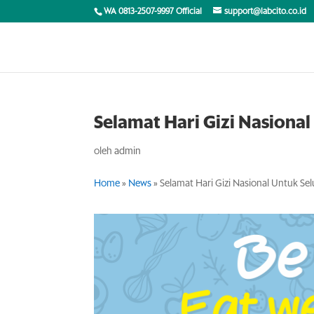
WA 0813-2507-9997 Official
support@labcito.co.id
Selamat Hari Gizi Nasiona
oleh
admin
Home
»
News
»
Selamat Hari Gizi Nasional Untuk Se