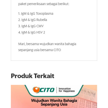
paket pemeriksaan sebagai berikut:
IgM & IgG Toxoplasma
IgM & IgG Rubella
IgM & IgG CMV
IgM & IgG HSV 2
Mari, bersama wujudkan wanita bahagia
sepanjang usia bersama CITO
Produk Terkait