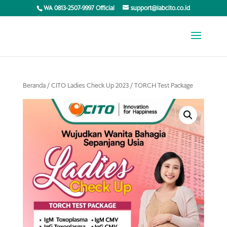
WA 0813-2507-9997 Official
support@labcito.co.id
Beranda
/
CITO Ladies Check Up 2023
/ TORCH Test Package