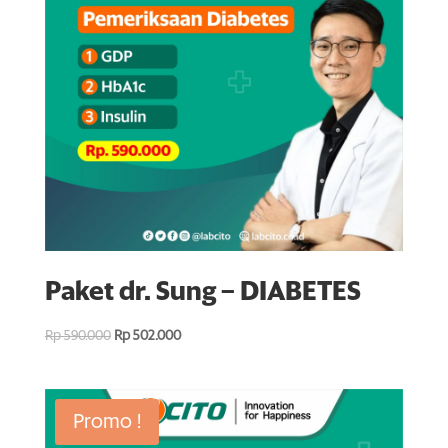
Paket dr. Sung – DIABETES
Rp
590.000
Rp
502.000
Promo !