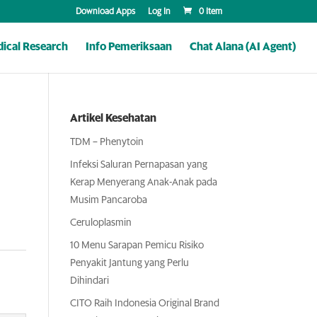
Download Apps
Log In
0 Item
ical Research
Info Pemeriksaan
Chat Alana (AI Agent)
Artikel Kesehatan
TDM – Phenytoin
Infeksi Saluran Pernapasan yang
Kerap Menyerang Anak-Anak pada
Musim Pancaroba
Ceruloplasmin
10 Menu Sarapan Pemicu Risiko
Penyakit Jantung yang Perlu
Dihindari
CITO Raih Indonesia Original Brand