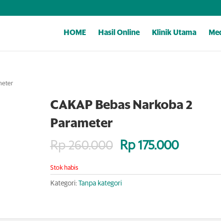
HOME
Hasil Online
Klinik Utama
Med
meter
CAKAP Bebas Narkoba 2
Parameter
Rp
260.000
Rp
175.000
Stok habis
Kategori:
Tanpa kategori