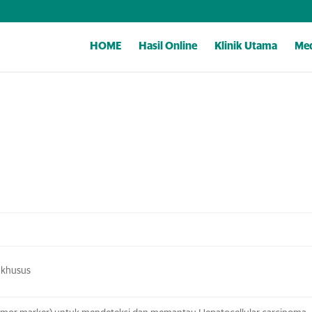
HOME
Hasil Online
Klinik Utama
Med
n khusus