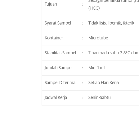
Sebagai penanda tumor (t
Tujuan
:
(HCC)
Syarat Sampel
:
Tidak lisis, lipemik, ikterik
Kontainer
:
Microtube
Stabilitas Sampel
:
7 hari pada suhu 2-8°C dan
Jumlah Sampel
:
Min. 1 mL
Sampel Diterima
:
Setiap Hari Kerja
Jadwal Kerja
:
Senin-Sabtu