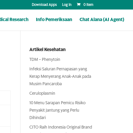
Download Apps
Log In
0 Item
ical Research
Info Pemeriksaan
Chat Alana (AI Agent)
Artikel Kesehatan
TDM – Phenytoin
Infeksi Saluran Pernapasan yang
Kerap Menyerang Anak-Anak pada
Musim Pancaroba
Ceruloplasmin
10 Menu Sarapan Pemicu Risiko
Penyakit Jantung yang Perlu
Dihindari
CITO Raih Indonesia Original Brand