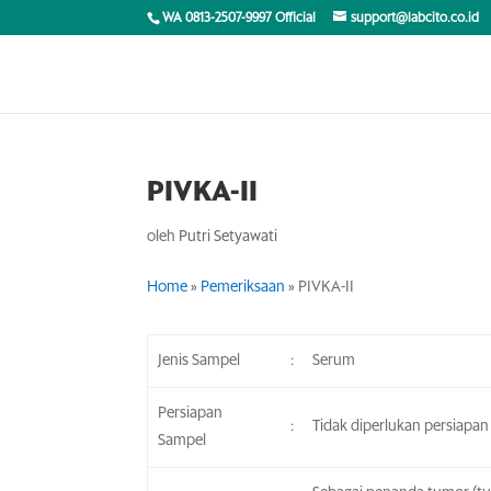
WA 0813-2507-9997 Official
support@labcito.co.id
PIVKA-II
oleh
Putri Setyawati
Home
»
Pemeriksaan
»
PIVKA-II
Jenis Sampel
:
Serum
Persiapan
:
Tidak diperlukan persiapa
Sampel