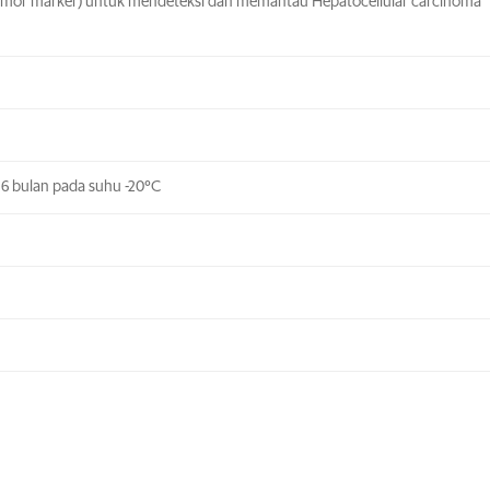
umor marker) untuk mendeteksi dan memantau Hepatocellular carcinoma
 6 bulan pada suhu -20°C