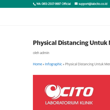
WA 0813-2507-9997 Official
support@labcito.co.id
Physical Distancing Untu
oleh
admin
Home
»
Infographic
»
Physical Distancing Untuk Me