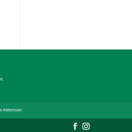
r,
an Ketentuan