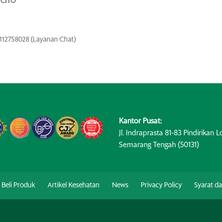
 CITO”
8112758028 (Layanan Chat)
Kantor Pusat:
Jl. Indraprasta 81-83 Pindirikan Lo
Semarang Tengah (50131)
Beli Produk
Artikel Kesehatan
News
Privacy Policy
Syarat d