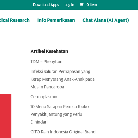
Download Apps
Log In
0 Item
ical Research
Info Pemeriksaan
Chat Alana (AI Agent)
Artikel Kesehatan
TDM – Phenytoin
Infeksi Saluran Pernapasan yang
Kerap Menyerang Anak-Anak pada
Musim Pancaroba
Ceruloplasmin
10 Menu Sarapan Pemicu Risiko
Penyakit Jantung yang Perlu
Dihindari
CITO Raih Indonesia Original Brand