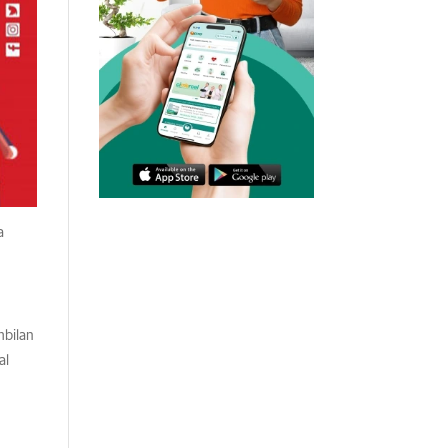
a
bilan
al