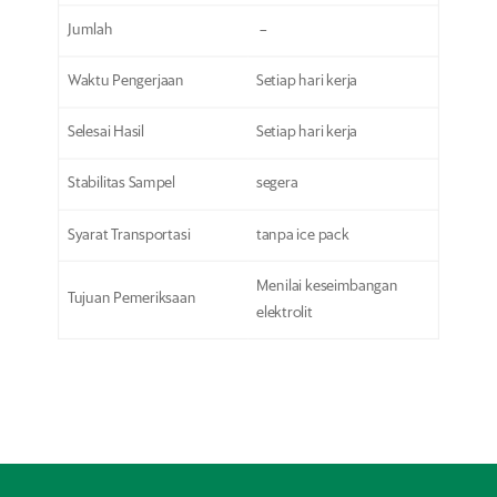
Jumlah
–
Waktu Pengerjaan
Setiap hari kerja
Selesai Hasil
Setiap hari kerja
Stabilitas Sampel
segera
Syarat Transportasi
tanpa ice pack
Menilai keseimbangan
Tujuan Pemeriksaan
elektrolit