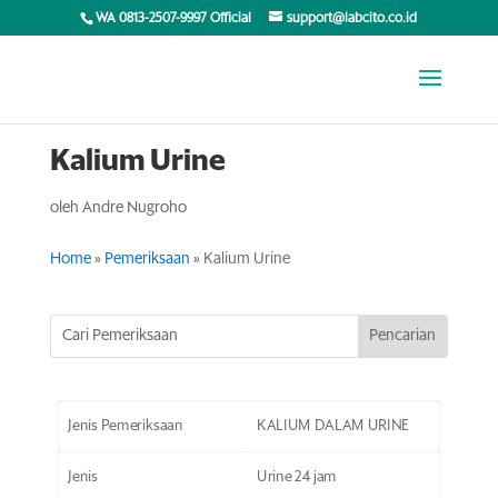
WA 0813-2507-9997 Official
support@labcito.co.id
Kalium Urine
oleh
Andre Nugroho
Home
»
Pemeriksaan
»
Kalium Urine
Jenis Pemeriksaan
KALIUM DALAM URINE
Jenis
Urine 24 jam