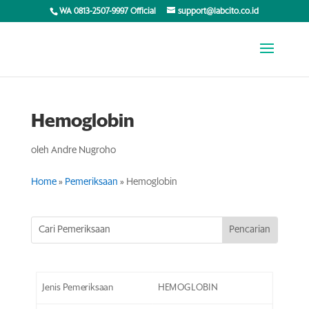
WA 0813-2507-9997 Official
support@labcito.co.id
Hemoglobin
oleh
Andre Nugroho
Home
»
Pemeriksaan
»
Hemoglobin
Jenis Pemeriksaan
HEMOGLOBIN