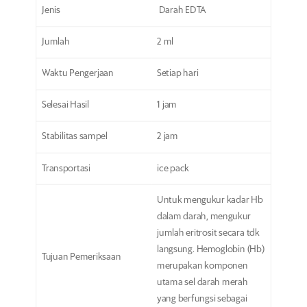
Jenis
Darah EDTA
Jumlah
2 ml
Waktu Pengerjaan
Setiap hari
Selesai Hasil
1 jam
Stabilitas sampel
2 jam
Transportasi
ice pack
Untuk mengukur kadar Hb
dalam darah, mengukur
jumlah eritrosit secara tdk
langsung. Hemoglobin (Hb)
Tujuan Pemeriksaan
merupakan komponen
utama sel darah merah
yang berfungsi sebagai